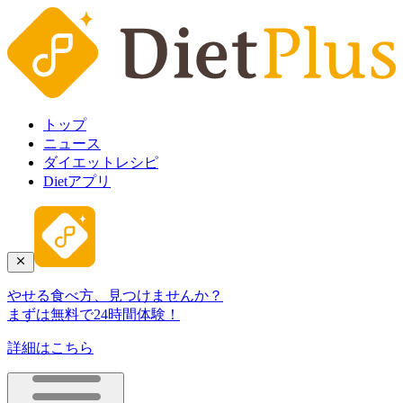
トップ
ニュース
ダイエットレシピ
Dietアプリ
やせる食べ方、見つけませんか？
まずは無料で24時間体験！
詳細はこちら