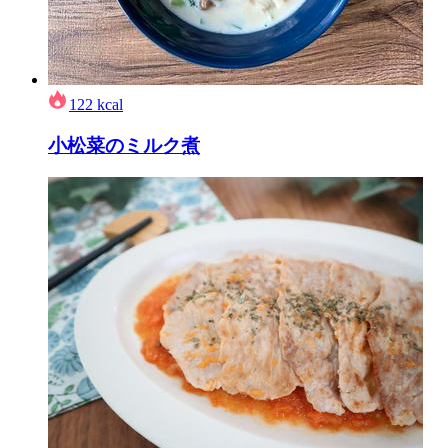
122
kcal
小松菜のミルク煮