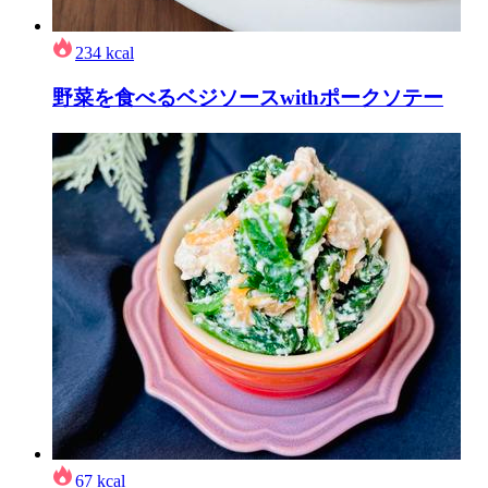
234
kcal
野菜を食べるベジソースwithポークソテー
67
kcal