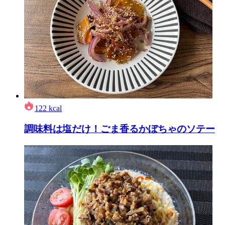
122
kcal
調味料は塩だけ！ごま香るかぼちゃのソテー