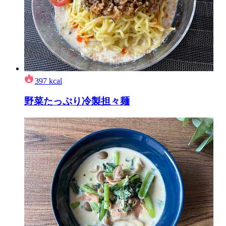
397
kcal
野菜たっぷり冷製担々麺