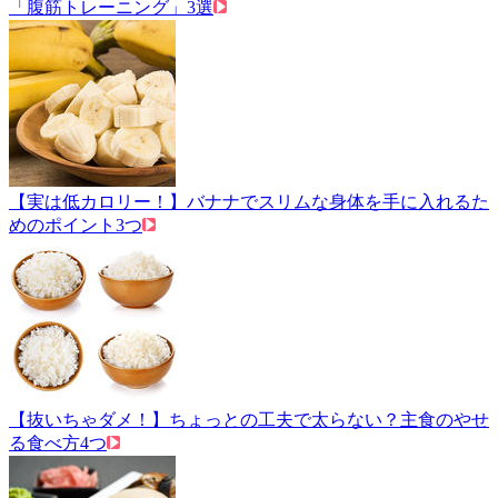
「腹筋トレーニング」3選
【実は低カロリー！】バナナでスリムな身体を手に入れるた
めのポイント3つ
【抜いちゃダメ！】ちょっとの工夫で太らない？主食のやせ
る食べ方4つ