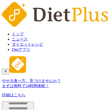
トップ
ニュース
ダイエットレシピ
Dietアプリ
やせる食べ方、見つけませんか？
まずは無料で24時間体験！
詳細はこちら