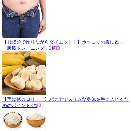
【1日5分で座りながらダイエット！】ポッコリお腹に効く
「腹筋トレーニング」3選
【実は低カロリー！】バナナでスリムな身体を手に入れるた
めのポイント3つ