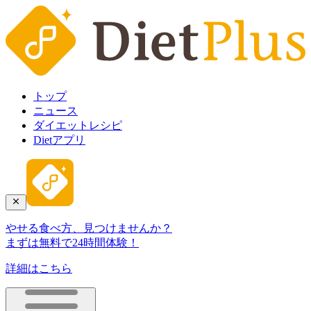
トップ
ニュース
ダイエットレシピ
Dietアプリ
やせる食べ方、見つけませんか？
まずは無料で24時間体験！
詳細はこちら