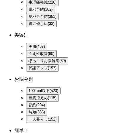
生理痛軽減(216)
風邪予防(362)
夏バテ予防(353)
胃に優しい(33)
美容別
美肌(457)
冷え性改善(80)
ぽっこりお腹解消(69)
代謝アップ(197)
お悩み別
100kcal以下(523)
糖質控えめ(115)
節約(294)
時短(336)
一人暮らし(152)
簡単！