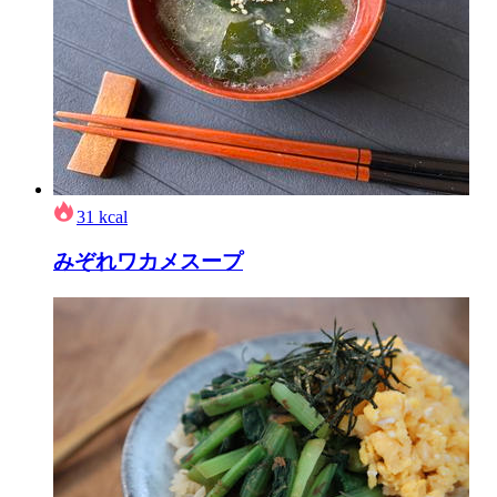
31
kcal
みぞれワカメスープ