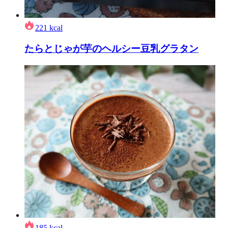
221
kcal
たらとじゃが芋のヘルシー豆乳グラタン
185
kcal