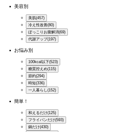
美容別
美肌(457)
冷え性改善(80)
ぽっこりお腹解消(69)
代謝アップ(197)
お悩み別
100kcal以下(523)
糖質控えめ(115)
節約(294)
時短(336)
一人暮らし(152)
簡単！
和えるだけ(125)
フライパンだけ(593)
鍋だけ(430)