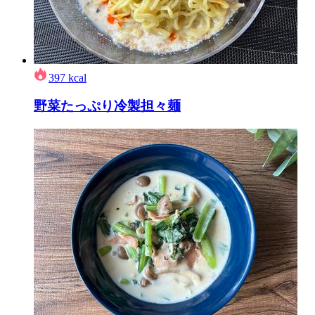
397
kcal
野菜たっぷり冷製担々麺