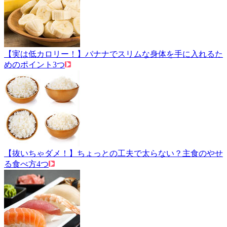
【実は低カロリー！】バナナでスリムな身体を手に入れるた
めのポイント3つ
【抜いちゃダメ！】ちょっとの工夫で太らない？主食のやせ
る食べ方4つ