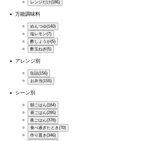
レンジだけ(186)
万能調味料
めんつゆ(140)
塩レモン(7)
酢しょうが(5)
酢玉ねぎ(5)
アレンジ別
缶詰(156)
お弁当(155)
シーン別
朝ごはん(184)
昼ごはん(295)
夜ごはん(378)
食べ過ぎたとき(70)
作り置き(346)