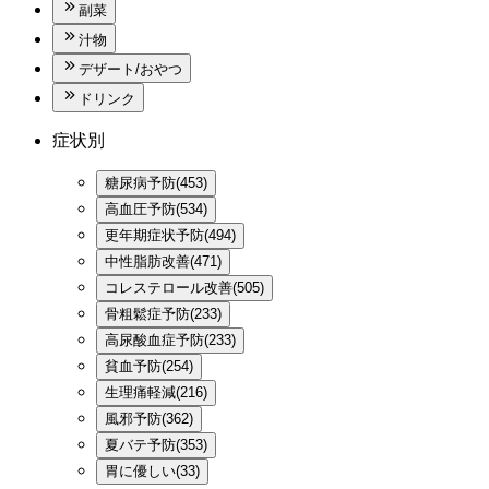
副菜
汁物
デザート/おやつ
ドリンク
症状別
糖尿病予防(453)
高血圧予防(534)
更年期症状予防(494)
中性脂肪改善(471)
コレステロール改善(505)
骨粗鬆症予防(233)
高尿酸血症予防(233)
貧血予防(254)
生理痛軽減(216)
風邪予防(362)
夏バテ予防(353)
胃に優しい(33)