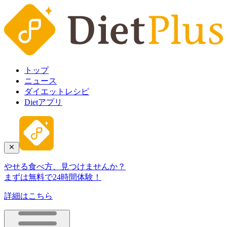
トップ
ニュース
ダイエットレシピ
Dietアプリ
やせる食べ方、見つけませんか？
まずは無料で24時間体験！
詳細はこちら