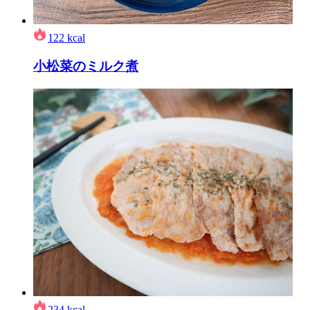
122
kcal
小松菜のミルク煮
234
kcal