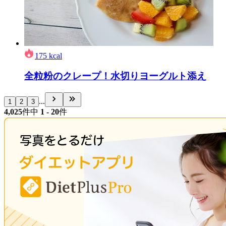
175
kcal
全粒粉のクレープ！水切りヨーグルト添え
...
1
2
3
4,025
件中
1 - 20
件