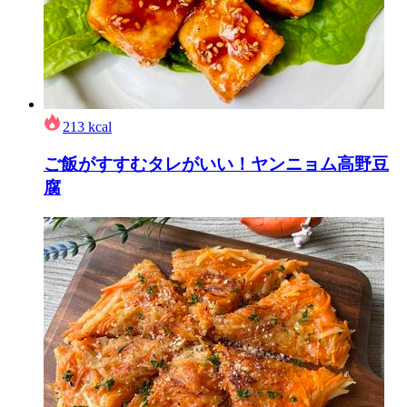
213
kcal
ご飯がすすむタレがいい！ヤンニョム高野豆
腐