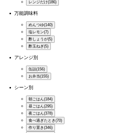
レンジだけ(186)
万能調味料
めんつゆ(140)
塩レモン(7)
酢しょうが(5)
酢玉ねぎ(5)
アレンジ別
缶詰(156)
お弁当(155)
シーン別
朝ごはん(184)
昼ごはん(295)
夜ごはん(378)
食べ過ぎたとき(70)
作り置き(346)