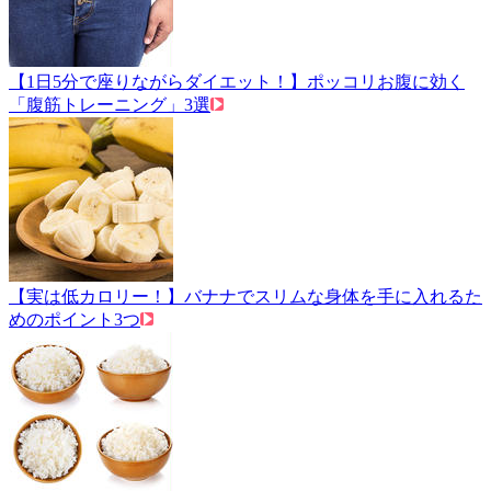
【1日5分で座りながらダイエット！】ポッコリお腹に効く
「腹筋トレーニング」3選
【実は低カロリー！】バナナでスリムな身体を手に入れるた
めのポイント3つ