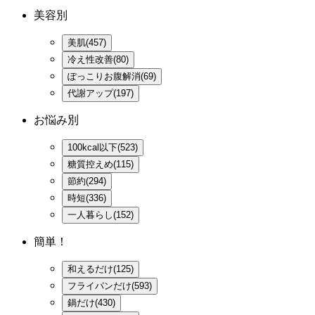
美容別
美肌(457)
冷え性改善(80)
ぽっこりお腹解消(69)
代謝アップ(197)
お悩み別
100kcal以下(523)
糖質控えめ(115)
節約(294)
時短(336)
一人暮らし(152)
簡単！
和えるだけ(125)
フライパンだけ(593)
鍋だけ(430)