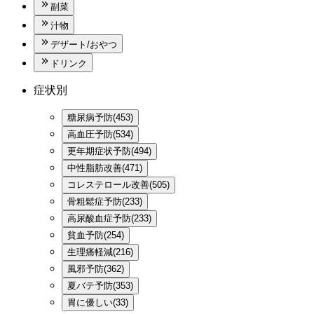
副菜
汁物
デザート/おやつ
ドリンク
症状別
糖尿病予防(453)
高血圧予防(534)
更年期症状予防(494)
中性脂肪改善(471)
コレステロール改善(505)
骨粗鬆症予防(233)
高尿酸血症予防(233)
貧血予防(254)
生理痛軽減(216)
風邪予防(362)
夏バテ予防(353)
胃に優しい(33)