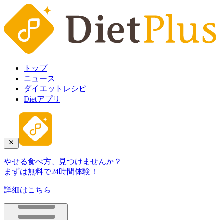
トップ
ニュース
ダイエットレシピ
Dietアプリ
やせる食べ方、見つけませんか？
まずは無料で24時間体験！
詳細はこちら