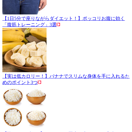
【1日5分で座りながらダイエット！】ポッコリお腹に効く
「腹筋トレーニング」3選
【実は低カロリー！】バナナでスリムな身体を手に入れるた
めのポイント3つ