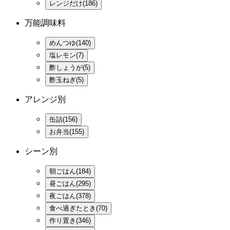
レンジだけ(186)
万能調味料
めんつゆ(140)
塩レモン(7)
酢しょうが(5)
酢玉ねぎ(5)
アレンジ別
缶詰(156)
お弁当(155)
シーン別
朝ごはん(184)
昼ごはん(295)
夜ごはん(378)
食べ過ぎたとき(70)
作り置き(346)