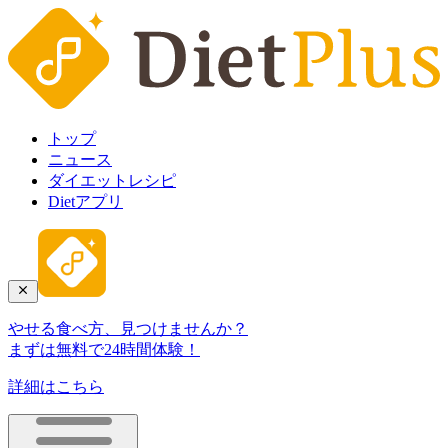
トップ
ニュース
ダイエットレシピ
Dietアプリ
やせる食べ方、見つけませんか？
まずは無料で24時間体験！
詳細はこちら