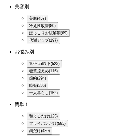
美容別
美肌(457)
冷え性改善(80)
ぽっこりお腹解消(69)
代謝アップ(197)
お悩み別
100kcal以下(523)
糖質控えめ(115)
節約(294)
時短(336)
一人暮らし(152)
簡単！
和えるだけ(125)
フライパンだけ(593)
鍋だけ(430)