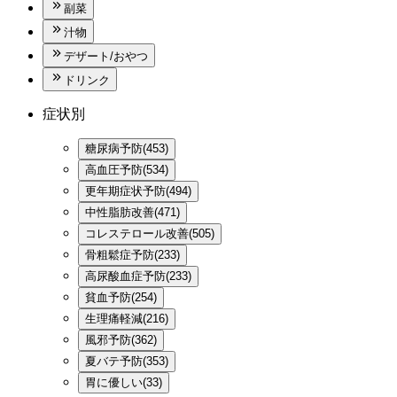
副菜
汁物
デザート/おやつ
ドリンク
症状別
糖尿病予防(453)
高血圧予防(534)
更年期症状予防(494)
中性脂肪改善(471)
コレステロール改善(505)
骨粗鬆症予防(233)
高尿酸血症予防(233)
貧血予防(254)
生理痛軽減(216)
風邪予防(362)
夏バテ予防(353)
胃に優しい(33)