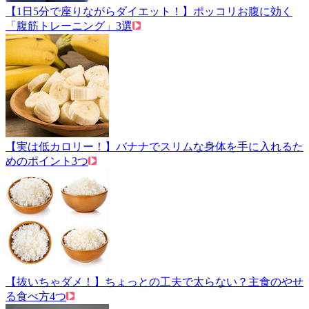
【1日5分で座りながらダイエット！】ポッコリお腹に効く
「腹筋トレーニング」3選
【実は低カロリー！】バナナでスリムな身体を手に入れるた
めのポイント3つ
【抜いちゃダメ！】ちょっとの工夫で太らない？主食のやせ
る食べ方4つ