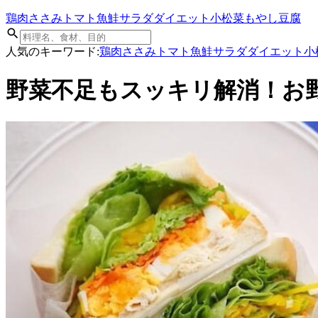
鶏肉
ささみ
トマト
魚
鮭
サラダ
ダイエット
小松菜
もやし
豆腐
人気のキーワード:
鶏肉
ささみ
トマト
魚
鮭
サラダ
ダイエット
小
野菜不足もスッキリ解消！お