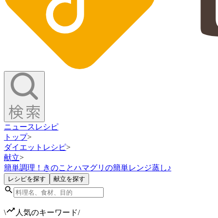
ニュース
レシピ
トップ
>
ダイエットレシピ
>
献立
>
簡単調理！きのことハマグリの簡単レンジ蒸し♪
レシピを探す
献立を探す
\
人気のキーワード
/