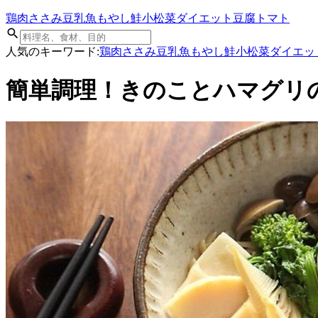
鶏肉
ささみ
豆乳
魚
もやし
鮭
小松菜
ダイエット
豆腐
トマト
人気のキーワード:
鶏肉
ささみ
豆乳
魚
もやし
鮭
小松菜
ダイエッ
簡単調理！きのことハマグリ