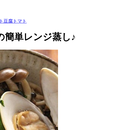
ト
豆腐
トマト
の簡単レンジ蒸し♪