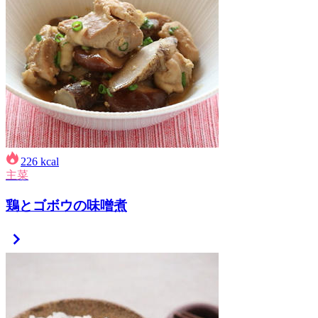
226
kcal
主菜
鶏とゴボウの味噌煮