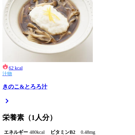
62
kcal
汁物
きのこ&とろろ汁
栄養素
（1人分）
エネルギー
480kcal
ビタミンB2
0.48mg