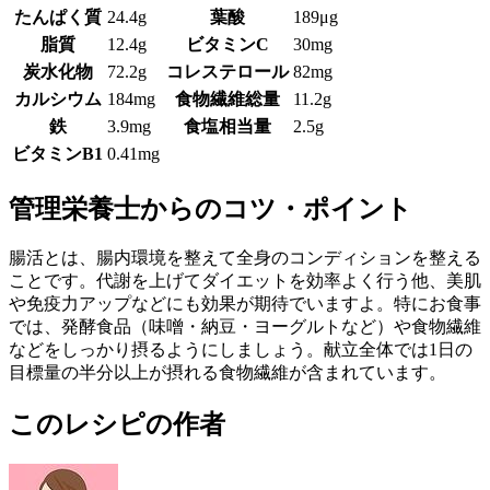
たんぱく質
24.4g
葉酸
189μg
脂質
12.4g
ビタミンC
30mg
炭水化物
72.2g
コレステロール
82mg
カルシウム
184mg
食物繊維総量
11.2g
鉄
3.9mg
食塩相当量
2.5g
ビタミンB1
0.41mg
管理栄養士からのコツ・ポイント
腸活とは、腸内環境を整えて全身のコンディションを整える
ことです。代謝を上げてダイエットを効率よく行う他、美肌
や免疫力アップなどにも効果が期待でいますよ。特にお食事
では、発酵食品（味噌・納豆・ヨーグルトなど）や食物繊維
などをしっかり摂るようにしましょう。献立全体では1日の
目標量の半分以上が摂れる食物繊維が含まれています。
このレシピの作者