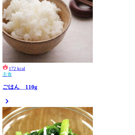
172
kcal
主食
ごはん 110g