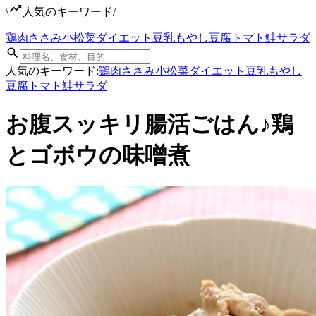
\
人気のキーワード
/
鶏肉
ささみ
小松菜
ダイエット
豆乳
もやし
豆腐
トマト
鮭
サラダ
人気のキーワード:
鶏肉
ささみ
小松菜
ダイエット
豆乳
もやし
豆腐
トマト
鮭
サラダ
お腹スッキリ腸活ごはん♪鶏
とゴボウの味噌煮