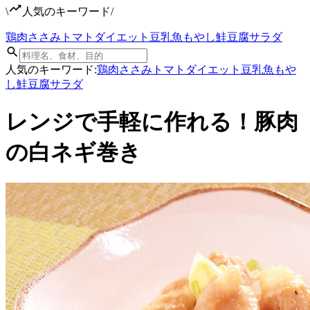
\
人気のキーワード
/
鶏肉
ささみ
トマト
ダイエット
豆乳
魚
もやし
鮭
豆腐
サラダ
人気のキーワード:
鶏肉
ささみ
トマト
ダイエット
豆乳
魚
もや
し
鮭
豆腐
サラダ
レンジで手軽に作れる！豚肉
の白ネギ巻き