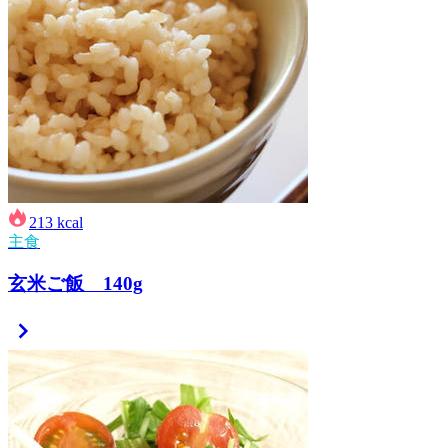
213
kcal
主食
玄米ご飯 140g