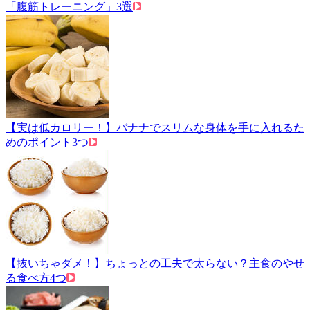
「腹筋トレーニング」3選
【実は低カロリー！】バナナでスリムな身体を手に入れるた
めのポイント3つ
【抜いちゃダメ！】ちょっとの工夫で太らない？主食のやせ
る食べ方4つ