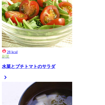
28
kcal
副菜
水菜とプチトマトのサラダ