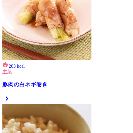
203
kcal
主菜
豚肉の白ネギ巻き