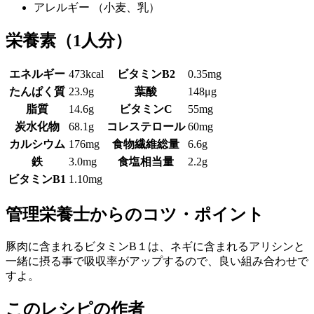
アレルギー
（小麦、乳）
栄養素
（1人分）
エネルギー
473kcal
ビタミンB2
0.35mg
たんぱく質
23.9g
葉酸
148μg
脂質
14.6g
ビタミンC
55mg
炭水化物
68.1g
コレステロール
60mg
カルシウム
176mg
食物繊維総量
6.6g
鉄
3.0mg
食塩相当量
2.2g
ビタミンB1
1.10mg
管理栄養士からのコツ・ポイント
豚肉に含まれるビタミンB１は、ネギに含まれるアリシンと
一緒に摂る事で吸収率がアップするので、良い組み合わせで
すよ。
このレシピの作者