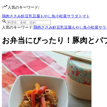
\
人気のキーワード
/
鶏肉
ささみ
鮭
豆乳
豆腐
もやし
魚
小松菜
サラダ
トマト
人気のキーワード:
鶏肉
ささみ
鮭
豆乳
豆腐
もやし
魚
小松菜
サラ
お弁当にぴったり！豚肉とパ