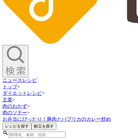
ニュース
レシピ
トップ
>
ダイエットレシピ
>
主菜
>
肉のおかず
>
肉のソテー
>
お弁当にぴったり！豚肉とパプリカのカレー炒め
レシピを探す
献立を探す