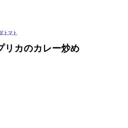
ダ
トマト
プリカのカレー炒め