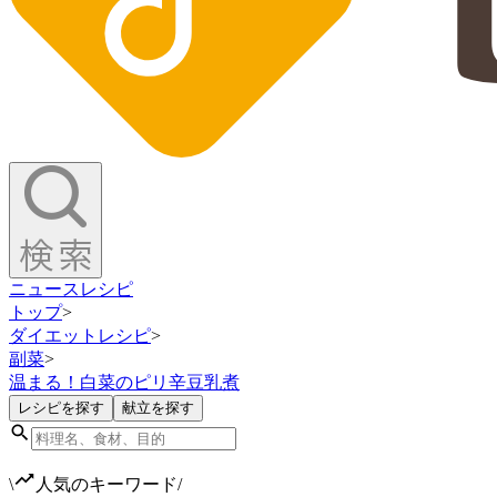
ニュース
レシピ
トップ
>
ダイエットレシピ
>
副菜
>
温まる！白菜のピリ辛豆乳煮
レシピを探す
献立を探す
\
人気のキーワード
/