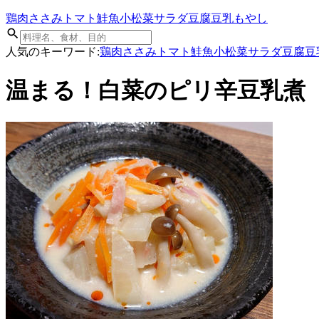
鶏肉
ささみ
トマト
鮭
魚
小松菜
サラダ
豆腐
豆乳
もやし
人気のキーワード:
鶏肉
ささみ
トマト
鮭
魚
小松菜
サラダ
豆腐
豆
温まる！白菜のピリ辛豆乳煮