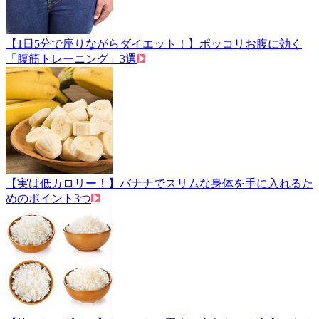
【1日5分で座りながらダイエット！】ポッコリお腹に効く
「腹筋トレーニング」3選
【実は低カロリー！】バナナでスリムな身体を手に入れるた
めのポイント3つ