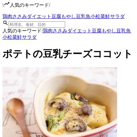
\
人気のキーワード
/
鶏肉
ささみ
ダイエット
豆腐
もやし
豆乳
魚
小松菜
鮭
サラダ
人気のキーワード:
鶏肉
ささみ
ダイエット
豆腐
もやし
豆乳
魚
小松菜
鮭
サラダ
ポテトの豆乳チーズココット