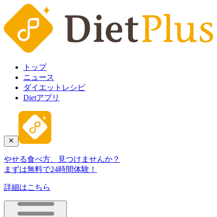
トップ
ニュース
ダイエットレシピ
Dietアプリ
やせる食べ方、見つけませんか？
まずは無料で24時間体験！
詳細はこちら