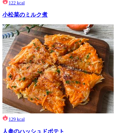
122
kcal
小松菜のミルク煮
129
kcal
人参のハッシュドポテト