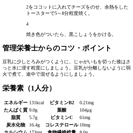
2をココットに入れてチーズをのせ、余熱をした
トースターで5～8分程度焼く。
4
焼き色がついたら、黒こしょうをかける。
管理栄養士からのコツ・ポイント
豆乳に少しとろみがつくように、じゃがいもを切った後はさ
っと水に浸す程度にしましょう。豆乳が分離しないように弱
火で煮て、途中で混ぜるようにしましょう。
栄養素
（1人分）
エネルギー
131kcal
ビタミンB2
0.21mg
たんぱく質
9.0g
葉酸
104μg
脂質
5.7g
ビタミンC
61mg
炭水化物
16.4g
コレステロール
10mg
カルシウム
173mg
食物繊維総量
8.0g