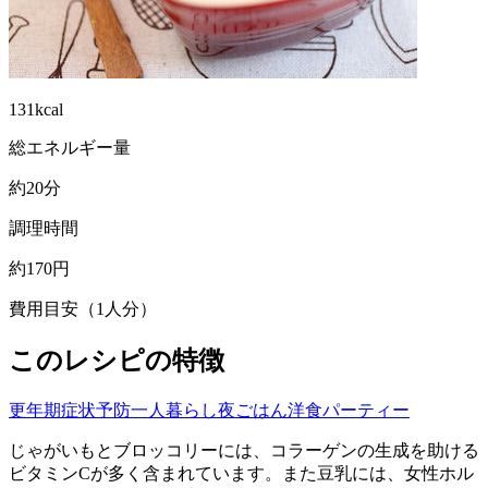
131kcal
総エネルギー量
約20分
調理時間
約170円
費用目安（1人分）
このレシピの特徴
更年期症状予防
一人暮らし
夜ごはん
洋食
パーティー
じゃがいもとブロッコリーには、コラーゲンの生成を助ける
ビタミンCが多く含まれています。また豆乳には、女性ホル