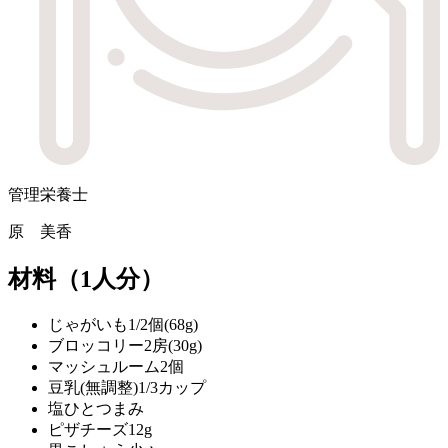
管理栄養士
原 美香
材料
（1人分）
じゃがいも
1/2個(68g)
ブロッコリー
2房(30g)
マッシュルーム
2個
豆乳(無調整)
1/3カップ
塩
ひとつまみ
ピザチーズ
12g