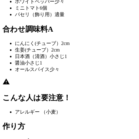
ホワイトペッパー
少々
ミニトマト
6個
パセリ（飾り用）
適量
合わせ調味料A
にんにく(チューブ）
2cm
生姜(チューブ）
2cm
日本酒（清酒）
小さじ1
醤油
小さじ1
オールスパイス
少々
こんな人は要注意！
アレルギー
（小麦）
作り方