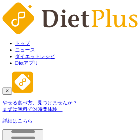
トップ
ニュース
ダイエットレシピ
Dietアプリ
やせる食べ方、見つけませんか？
まずは無料で24時間体験！
詳細はこちら