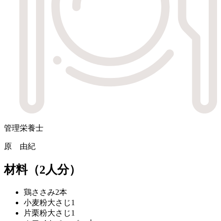
管理栄養士
原 由紀
材料
（2人分）
鶏ささみ
2本
小麦粉
大さじ1
片栗粉
大さじ1