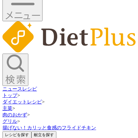
ニュース
レシピ
トップ
>
ダイエットレシピ
>
主菜
>
肉のおかず
>
グリル
>
揚げない！カリッと食感のフライドチキン
レシピを探す
献立を探す