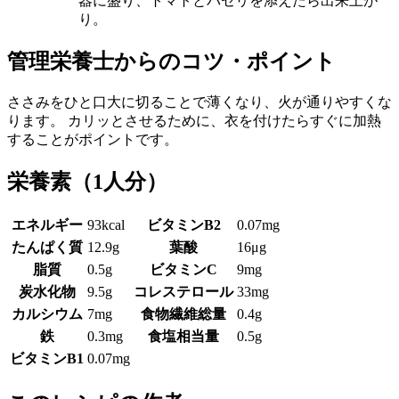
器に盛り、トマトとパセリを添えたら出来上が
り。
管理栄養士からのコツ・ポイント
ささみをひと口大に切ることで薄くなり、火が通りやすくな
ります。 カリッとさせるために、衣を付けたらすぐに加熱
することがポイントです。
栄養素
（1人分）
エネルギー
93kcal
ビタミンB2
0.07mg
たんぱく質
12.9g
葉酸
16μg
脂質
0.5g
ビタミンC
9mg
炭水化物
9.5g
コレステロール
33mg
カルシウム
7mg
食物繊維総量
0.4g
鉄
0.3mg
食塩相当量
0.5g
ビタミンB1
0.07mg