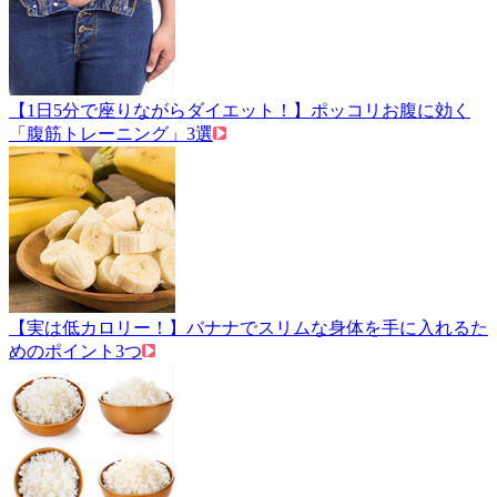
【1日5分で座りながらダイエット！】ポッコリお腹に効く
「腹筋トレーニング」3選
【実は低カロリー！】バナナでスリムな身体を手に入れるた
めのポイント3つ