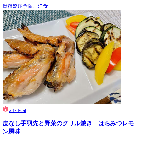
骨粗鬆症予防、洋食
237
kcal
皮なし手羽先と野菜のグリル焼き はちみつレモ
ン風味