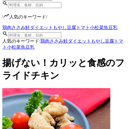
\
人気のキーワード
/
鶏肉
ささみ
鮭
ダイエット
もやし
豆腐
トマト
小松菜
魚
豆乳
人気のキーワード:
鶏肉
ささみ
鮭
ダイエット
もやし
豆腐
トマ
ト
小松菜
魚
豆乳
揚げない！カリッと食感のフ
ライドチキン