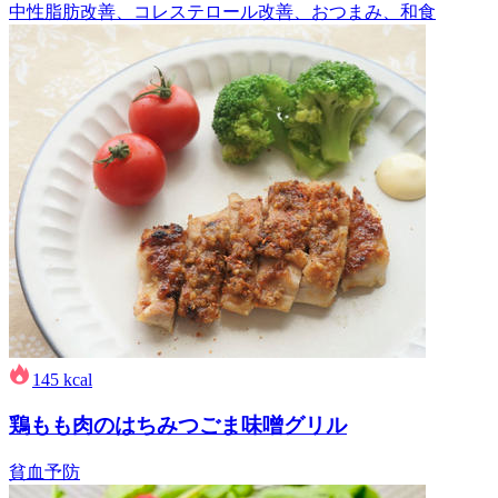
中性脂肪改善、コレステロール改善、おつまみ、和食
145
kcal
鶏もも肉のはちみつごま味噌グリル
貧血予防