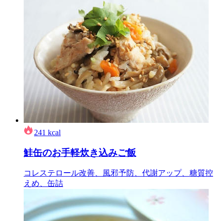
241
kcal
鮭缶のお手軽炊き込みご飯
コレステロール改善、風邪予防、代謝アップ、糖質控
えめ、缶詰