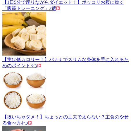
【1日5分で座りながらダイエット！】ポッコリお腹に効く
「腹筋トレーニング」3選
【実は低カロリー！】バナナでスリムな身体を手に入れるた
めのポイント3つ
【抜いちゃダメ！】ちょっとの工夫で太らない？主食のやせ
る食べ方4つ