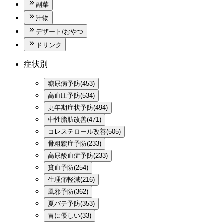
副菜
汁物
デザート/おやつ
ドリンク
症状別
糖尿病予防(453)
高血圧予防(534)
更年期症状予防(494)
中性脂肪改善(471)
コレステロール改善(505)
骨粗鬆症予防(233)
高尿酸血症予防(233)
貧血予防(254)
生理痛軽減(216)
風邪予防(362)
夏バテ予防(353)
胃に優しい(33)