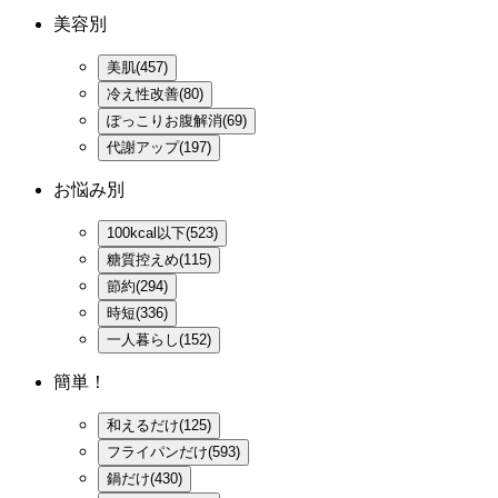
美容別
美肌(457)
冷え性改善(80)
ぽっこりお腹解消(69)
代謝アップ(197)
お悩み別
100kcal以下(523)
糖質控えめ(115)
節約(294)
時短(336)
一人暮らし(152)
簡単！
和えるだけ(125)
フライパンだけ(593)
鍋だけ(430)