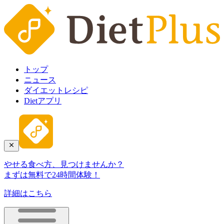
トップ
ニュース
ダイエットレシピ
Dietアプリ
やせる食べ方、見つけませんか？
まずは無料で24時間体験！
詳細はこちら