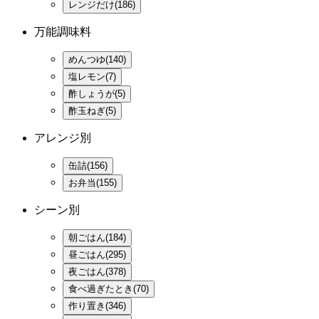
レンジだけ(186)
万能調味料
めんつゆ(140)
塩レモン(7)
酢しょうが(5)
酢玉ねぎ(5)
アレンジ別
缶詰(156)
お弁当(155)
シーン別
朝ごはん(184)
昼ごはん(295)
夜ごはん(378)
食べ過ぎたとき(70)
作り置き(346)