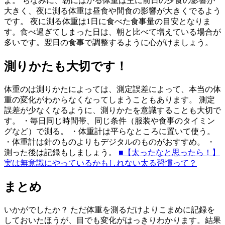
よ。 ちなみに、朝にはかる体重は主に前日の夕食の影響が
大きく、夜に測る体重は昼食や間食の影響が大きくでるよう
です。 夜に測る体重は1日に食べた食事量の目安となりま
す。食べ過ぎてしまった日は、朝と比べて増えている場合が
多いです。翌日の食事で調整するように心がけましょう。
測りかたも大切です！
体重のは測りかたによっては、測定誤差によって、本当の体
重の変化がわからなくなってしまうこともあります。 測定
誤差が少なくなるように、測りかたを意識することも大切で
す。 ・毎日同じ時間帯、同じ条件（服装や食事のタイミン
グなど）で測る。 ・体重計は平らなところに置いて使う。
・体重計は針のものよりもデジタルのものがおすすめ。 ・
測った後は記録もしましょう。
■【太ったなと思ったら！】
実は無意識にやっているかもしれない太る習慣って？
まとめ
いかがでしたか？ ただ体重を測るだけよりこまめに記録を
しておいたほうが、目でも変化がはっきりわかります。結果