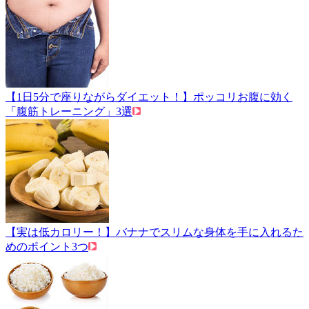
【1日5分で座りながらダイエット！】ポッコリお腹に効く
「腹筋トレーニング」3選
【実は低カロリー！】バナナでスリムな身体を手に入れるた
めのポイント3つ