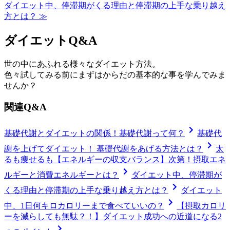
ダイエット中、停滞期がくる理由と停滞期の上手な乗り越え
方とは？ ≫
ダイエットQ&A
世の中にあふれる様々なダイエット方法。
色々試してみる前にまずはからだの基本的な事を学んでみま
せんか？
関連Q&A
基礎代謝とダイエットの関係！基礎代謝って何？
基礎代
謝を上げてダイエット！ 基礎代謝をあげる方法とは？
太
るも痩せるも【エネルギーの収支バランス】次第！摂取エネ
ルギーと消費エネルギーとは？
ダイエット中、停滞期が
くる理由と停滞期の上手な乗り越え方とは？
ダイエット
中、1日何キロカロリーまで食べていいの？
【摂取カロリ
ーを減らしても無駄？！】ダイエット成功への近道になる2