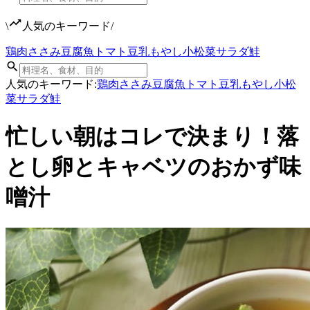
\
人気のキーワード
/
鶏肉
ささみ
豆腐
魚
トマト
豆乳
もやし
小松菜
サラダ
鮭
人気のキーワード:
鶏肉
ささみ
豆腐
魚
トマト
豆乳
もやし
小松
菜
サラダ
鮭
忙しい朝はコレで決まり！落
とし卵とキャベツのおかず味
噌汁