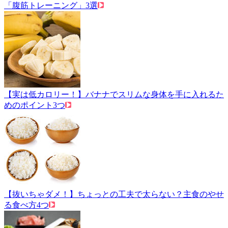
「腹筋トレーニング」3選
【実は低カロリー！】バナナでスリムな身体を手に入れるた
めのポイント3つ
【抜いちゃダメ！】ちょっとの工夫で太らない？主食のやせ
る食べ方4つ