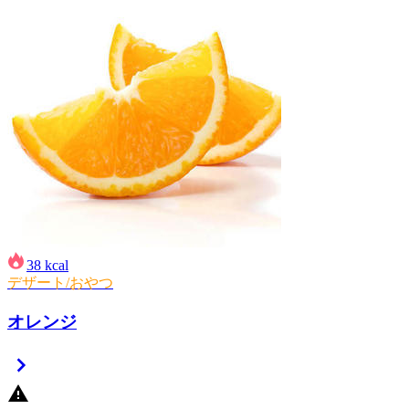
38
kcal
デザート/おやつ
オレンジ