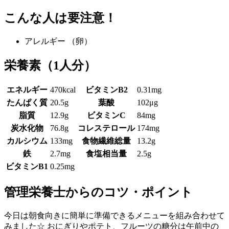
こんな人は要注意！
アレルギー
（卵）
栄養素
（1人分）
エネルギー
470kcal
ビタミンB2
0.31mg
たんぱく質
20.5g
葉酸
102μg
脂質
12.9g
ビタミンC
84mg
炭水化物
76.8g
コレステロール
174mg
カルシウム
133mg
食物繊維総量
13.2g
鉄
2.7mg
食塩相当量
2.5g
ビタミンB1
0.25mg
管理栄養士からのコツ・ポイント
今日は朝食向きに簡単に準備できるメニューを組み合わせて
みました☆ おにぎりやポテト、フルーツの糖分は午前中の