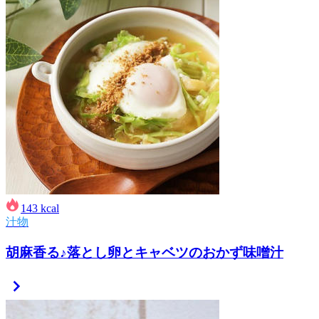
143
kcal
汁物
胡麻香る♪落とし卵とキャベツのおかず味噌汁