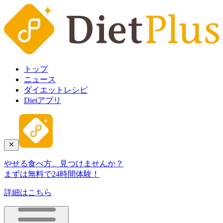
トップ
ニュース
ダイエットレシピ
Dietアプリ
やせる食べ方、見つけませんか？
まずは無料で24時間体験！
詳細はこちら