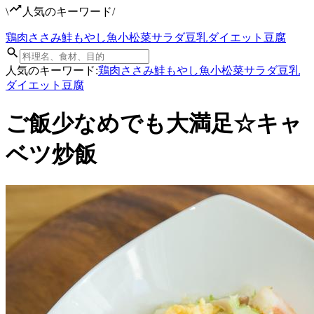
\
人気のキーワード
/
鶏肉
ささみ
鮭
もやし
魚
小松菜
サラダ
豆乳
ダイエット
豆腐
人気のキーワード:
鶏肉
ささみ
鮭
もやし
魚
小松菜
サラダ
豆乳
ダイエット
豆腐
ご飯少なめでも大満足☆キャ
ベツ炒飯