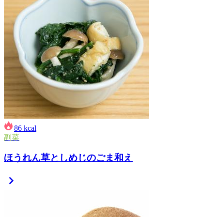
86
kcal
副菜
ほうれん草としめじのごま和え