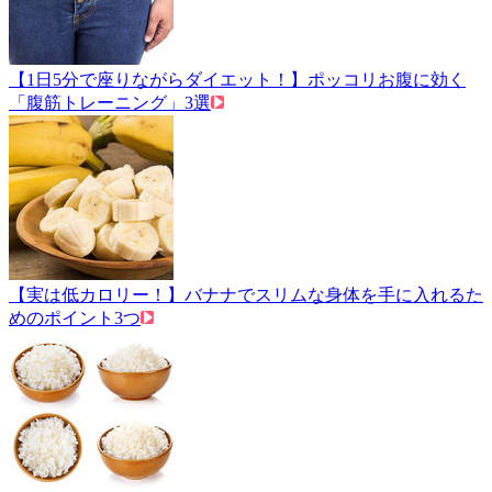
【1日5分で座りながらダイエット！】ポッコリお腹に効く
「腹筋トレーニング」3選
【実は低カロリー！】バナナでスリムな身体を手に入れるた
めのポイント3つ