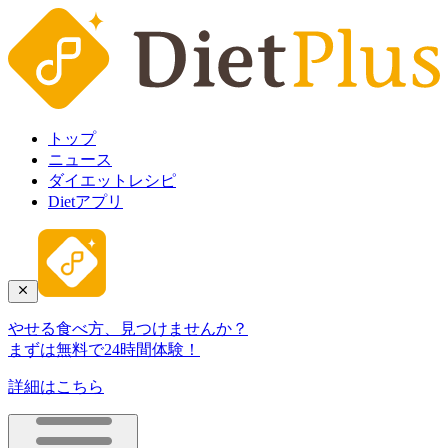
トップ
ニュース
ダイエットレシピ
Dietアプリ
やせる食べ方、見つけませんか？
まずは無料で24時間体験！
詳細はこちら