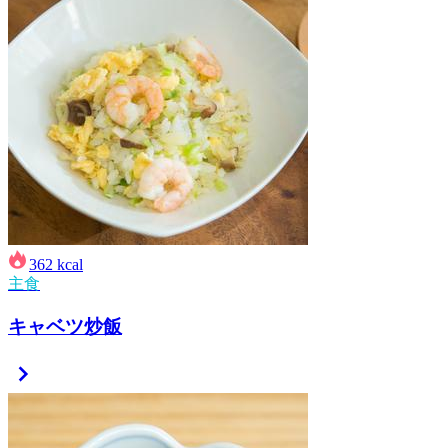
362
kcal
主食
キャベツ炒飯