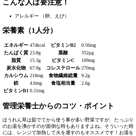
こんな人は要注意！
アレルギー
（卵、えび）
栄養素
（1人分）
エネルギー
474kcal
ビタミンB2
0.56mg
たんぱく質
23.8g
葉酸
352μg
脂質
15.3g
ビタミンC
109mg
炭水化物
67.9g
コレステロール
270mg
カルシウム
218mg
食物繊維総量
9.2g
鉄
4.6mg
食塩相当量
2.6g
ビタミンB1
0.31mg
管理栄養士からのコツ・ポイント
ほうれん草は茹でてから使う事が多い野菜ですが、たっぷり
のお湯を沸かすのが面倒な時もありますよね。そういった時
には、レンジで加熱して火を通すのもオススメです！お湯を