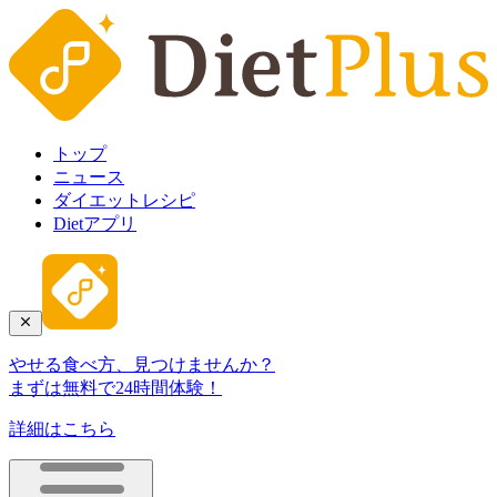
トップ
ニュース
ダイエットレシピ
Dietアプリ
やせる食べ方、見つけませんか？
まずは無料で24時間体験！
詳細はこちら