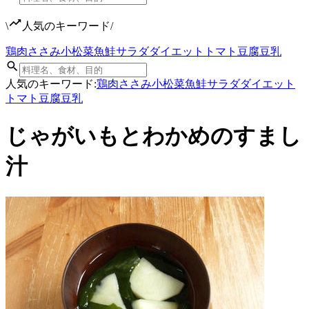
\
人気のキーワード
/
鶏肉
ささみ
小松菜
魚
鮭
サラダ
ダイエット
トマト
豆腐
豆乳
人気のキーワード:
鶏肉
ささみ
小松菜
魚
鮭
サラダ
ダイエット
トマト
豆腐
豆乳
じゃがいもとわかめのすまし
汁