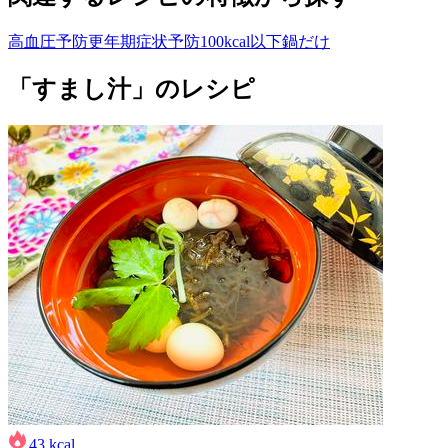
高血圧予防
更年期症状予防
100kcal以下
鍋だけ
「すまし汁」のレシピ
43
kcal