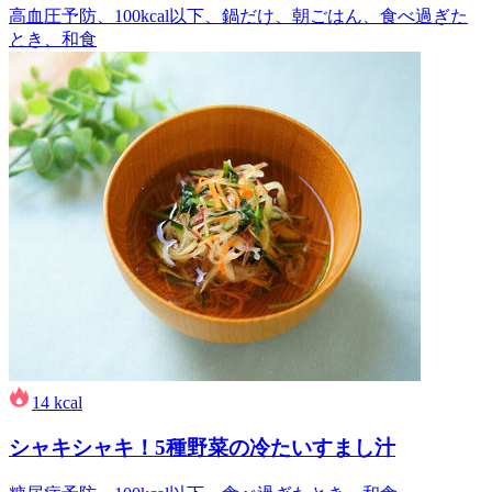
高血圧予防、100kcal以下、鍋だけ、朝ごはん、食べ過ぎた
とき、和食
14
kcal
シャキシャキ！5種野菜の冷たいすまし汁