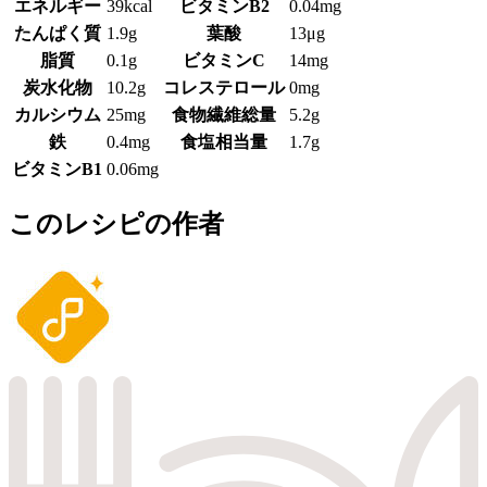
エネルギー
39kcal
ビタミンB2
0.04mg
たんぱく質
1.9g
葉酸
13μg
脂質
0.1g
ビタミンC
14mg
炭水化物
10.2g
コレステロール
0mg
カルシウム
25mg
食物繊維総量
5.2g
鉄
0.4mg
食塩相当量
1.7g
ビタミンB1
0.06mg
このレシピの作者