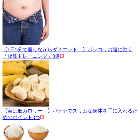
【1日5分で座りながらダイエット！】ポッコリお腹に効く
「腹筋トレーニング」3選
【実は低カロリー！】バナナでスリムな身体を手に入れるた
めのポイント3つ