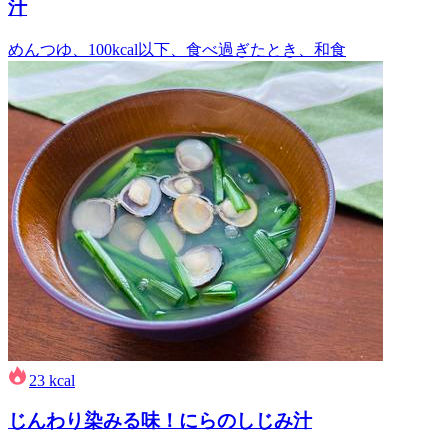
汁
めんつゆ、100kcal以下、食べ過ぎたとき、和食
23
kcal
じんわり染みる味！にらのしじみ汁