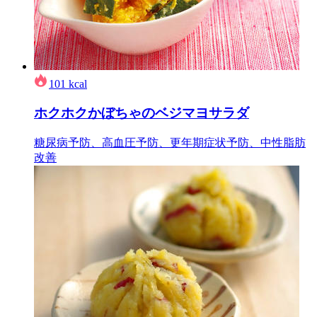
101
kcal
ホクホクかぼちゃのベジマヨサラダ
糖尿病予防、高血圧予防、更年期症状予防、中性脂肪
改善