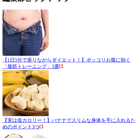
【1日5分で座りながらダイエット！】ポッコリお腹に効く
「腹筋トレーニング」3選
【実は低カロリー！】バナナでスリムな身体を手に入れるた
めのポイント3つ