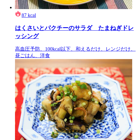
87
kcal
はくさいとパクチーのサラダ たまねぎドレ
ッシング
高血圧予防、100kcal以下、和えるだけ、レンジだけ、
昼ごはん、洋食