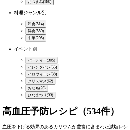
おつまみ(180)
料理ジャンル別
和食(814)
洋食(630)
中華(203)
イベント別
パーティー(305)
バレンタイン(66)
ハロウィーン(38)
クリスマス(62)
おせち(26)
ひなまつり(33)
高血圧予防レシピ
（534件）
血圧を下げる効果のあるカリウムが豊富に含まれた減塩レシ