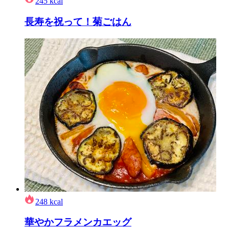
245
kcal
長寿を祝って！菊ごはん
248
kcal
華やかフラメンカエッグ