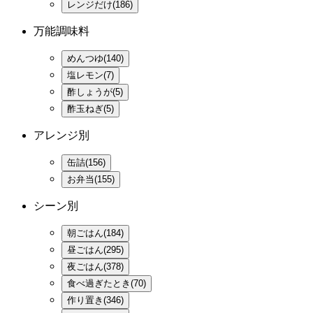
レンジだけ(186)
万能調味料
めんつゆ(140)
塩レモン(7)
酢しょうが(5)
酢玉ねぎ(5)
アレンジ別
缶詰(156)
お弁当(155)
シーン別
朝ごはん(184)
昼ごはん(295)
夜ごはん(378)
食べ過ぎたとき(70)
作り置き(346)