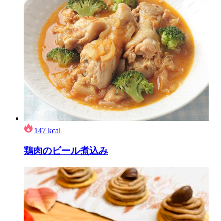
147
kcal
鶏肉のビール煮込み