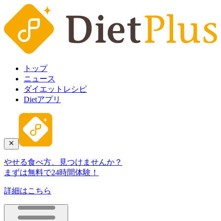
トップ
ニュース
ダイエットレシピ
Dietアプリ
やせる食べ方、見つけませんか？
まずは無料で24時間体験！
詳細はこちら