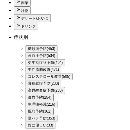
副菜
汁物
デザート/おやつ
ドリンク
症状別
糖尿病予防(453)
高血圧予防(534)
更年期症状予防(494)
中性脂肪改善(471)
コレステロール改善(505)
骨粗鬆症予防(233)
高尿酸血症予防(233)
貧血予防(254)
生理痛軽減(216)
風邪予防(362)
夏バテ予防(353)
胃に優しい(33)