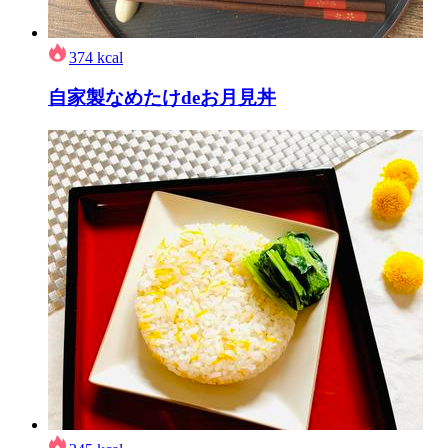
374
kcal
自家製なめたけdeお月見丼