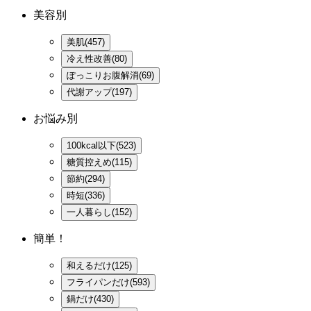
美容別
美肌(457)
冷え性改善(80)
ぽっこりお腹解消(69)
代謝アップ(197)
お悩み別
100kcal以下(523)
糖質控えめ(115)
節約(294)
時短(336)
一人暮らし(152)
簡単！
和えるだけ(125)
フライパンだけ(593)
鍋だけ(430)