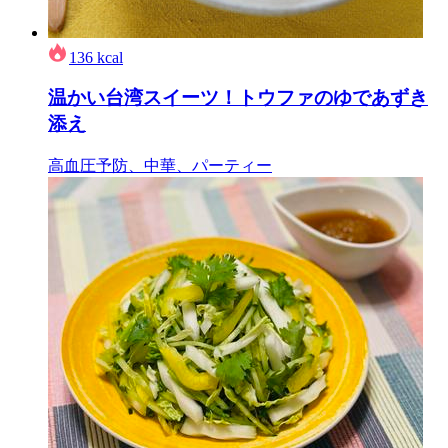
136
kcal
温かい台湾スイーツ！トウファのゆであずき
添え
高血圧予防、中華、パーティー