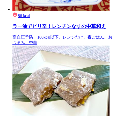
86
kcal
ラー油でピリ辛！レンチンなすの中華和え
高血圧予防、100kcal以下、レンジだけ、夜ごはん、お
つまみ、中華