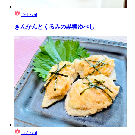
194
kcal
きんかんとくるみの黒糖ゆべし
127
kcal