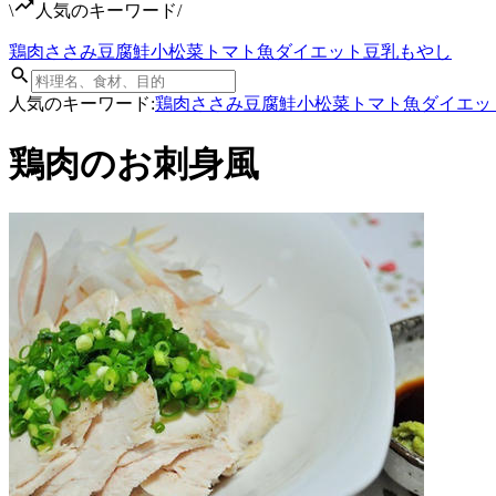
\
人気のキーワード
/
鶏肉
ささみ
豆腐
鮭
小松菜
トマト
魚
ダイエット
豆乳
もやし
人気のキーワード:
鶏肉
ささみ
豆腐
鮭
小松菜
トマト
魚
ダイエッ
鶏肉のお刺身風