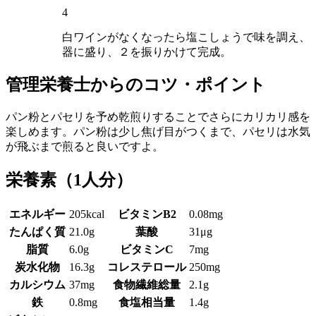
4
白ワインがなくなったら塩こしょうで味を調え、
器に盛り、２を振りかけて完成。
管理栄養士からのコツ・ポイント
パン粉とパセリを予め乾煎りすることでさらにカリカリ感を
楽しめます。パン粉は少し焦げ目がつくまで、パセリは水気
が飛ぶまで煎ると良いですよ。
栄養素
（1人分）
エネルギー
205kcal
ビタミンB2
0.08mg
たんぱく質
21.0g
葉酸
31μg
脂質
6.0g
ビタミンC
7mg
炭水化物
16.3g
コレステロール
250mg
カルシウム
37mg
食物繊維総量
2.1g
鉄
0.8mg
食塩相当量
1.4g