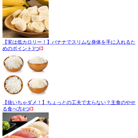
【実は低カロリー！】バナナでスリムな身体を手に入れるた
めのポイント3つ
【抜いちゃダメ！】ちょっとの工夫で太らない？主食のやせ
る食べ方4つ