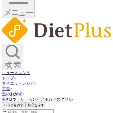
ニュース
レシピ
トップ
>
ダイエットレシピ
>
主菜
>
魚のおかず
>
材料3つ！サーモンとアボカドのグリル
レシピを探す
献立を探す