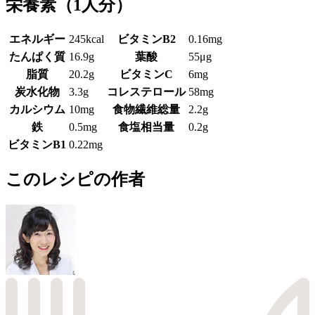
栄養素
（1人分）
エネルギー
245kcal
ビタミンB2
0.16mg
たんぱく質
16.9g
葉酸
55μg
脂質
20.2g
ビタミンC
6mg
炭水化物
3.3g
コレステロール
58mg
カルシウム
10mg
食物繊維総量
2.2g
鉄
0.5mg
食塩相当量
0.2g
ビタミンB1
0.22mg
このレシピの作者