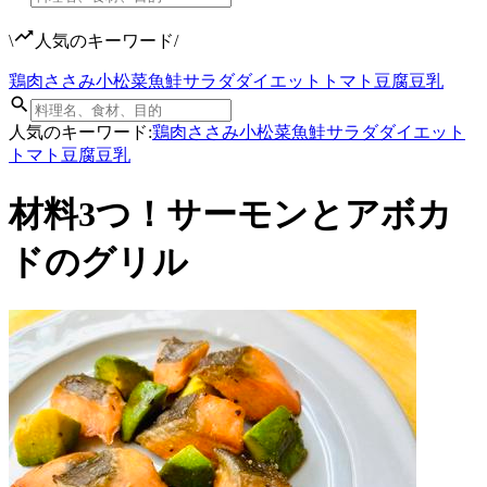
\
人気のキーワード
/
鶏肉
ささみ
小松菜
魚
鮭
サラダ
ダイエット
トマト
豆腐
豆乳
人気のキーワード:
鶏肉
ささみ
小松菜
魚
鮭
サラダ
ダイエット
トマト
豆腐
豆乳
材料3つ！サーモンとアボカ
ドのグリル