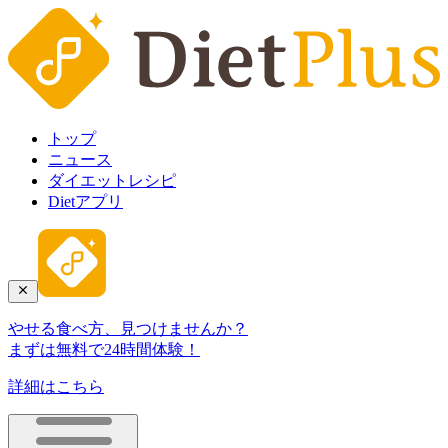
トップ
ニュース
ダイエットレシピ
Dietアプリ
やせる食べ方、見つけませんか？
まずは無料で24時間体験！
詳細はこちら