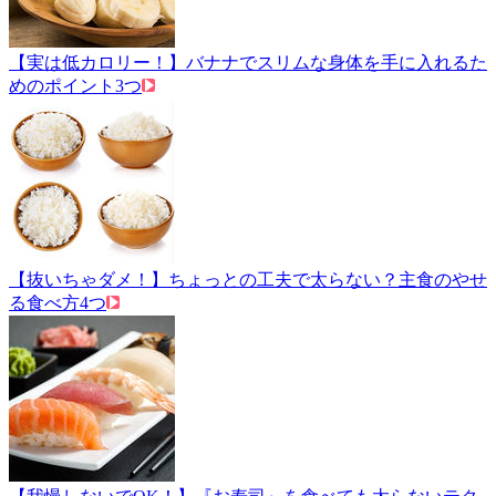
【実は低カロリー！】バナナでスリムな身体を手に入れるた
めのポイント3つ
【抜いちゃダメ！】ちょっとの工夫で太らない？主食のやせ
る食べ方4つ