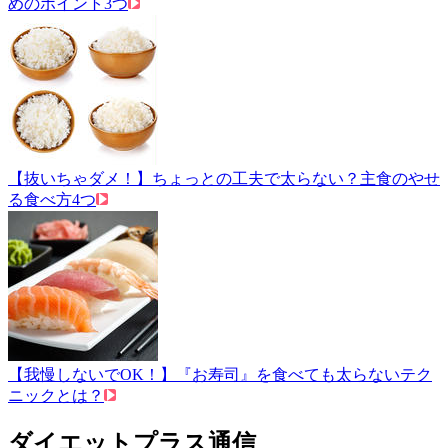
めのポイント3つ
【抜いちゃダメ！】ちょっとの工夫で太らない？主食のやせ
る食べ方4つ
【我慢しないでOK！】『お寿司』を食べても太らないテク
ニックとは？
ダイエットプラス通信