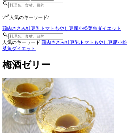
\
人気のキーワード
/
鶏肉
ささみ
鮭
豆乳
トマト
もやし
豆腐
小松菜
魚
ダイエット
人気のキーワード:
鶏肉
ささみ
鮭
豆乳
トマト
もやし
豆腐
小松
菜
魚
ダイエット
梅酒ゼリー