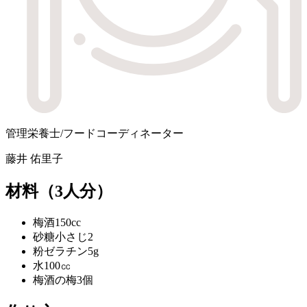
管理栄養士/フードコーディネーター
藤井 佑里子
材料
（3人分）
梅酒
150cc
砂糖
小さじ2
粉ゼラチン
5g
水
100㏄
梅酒の梅
3個