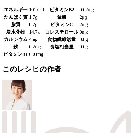
エネルギー
101kcal
ビタミンB2
0.02mg
たんぱく質
1.7g
葉酸
2μg
脂質
0.2g
ビタミンC
2mg
炭水化物
14.7g
コレステロール
0mg
カルシウム
4mg
食物繊維総量
0.8g
鉄
0.2mg
食塩相当量
0.0g
ビタミンB1
0.01mg
このレシピの作者