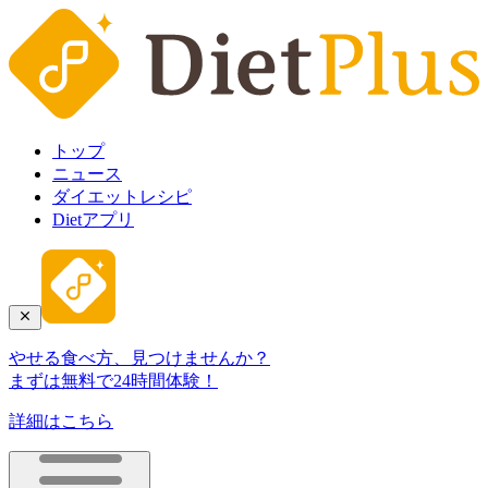
トップ
ニュース
ダイエットレシピ
Dietアプリ
やせる食べ方、見つけませんか？
まずは無料で24時間体験！
詳細はこちら