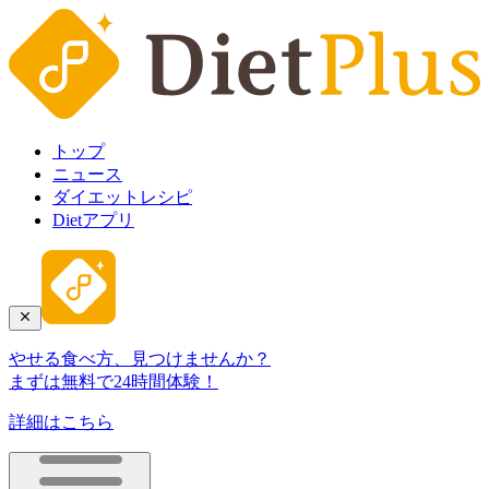
トップ
ニュース
ダイエットレシピ
Dietアプリ
やせる食べ方、見つけませんか？
まずは無料で24時間体験！
詳細はこちら