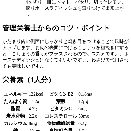
4を切り、皿にトマト、パセリ、切ったレモン、
練りホースラディッシュを盛りつけて出来上が
り。
管理栄養士からのコツ・ポイント
かたまり肉の側面にしっかりと焼き目をつけることで風味が
アップします。お肉の表面につけるこしょうを粗挽きにする
と、こしょうの香りがプラスされるのでオススメですよ。ホ
ースラディッシュはなくてもいいですし、わさびで代用され
ても美味しいですよ。
栄養素
（1人分）
エネルギー
122kcal
ビタミンB2
0.18mg
たんぱく質
17.2g
葉酸
12μg
脂質
4.7g
ビタミンC
6mg
炭水化物
2.2g
コレステロール
53mg
カルシウム
8mg
食物繊維総量
0.2g
鉄
2.2mg
食塩相当量
1.0g