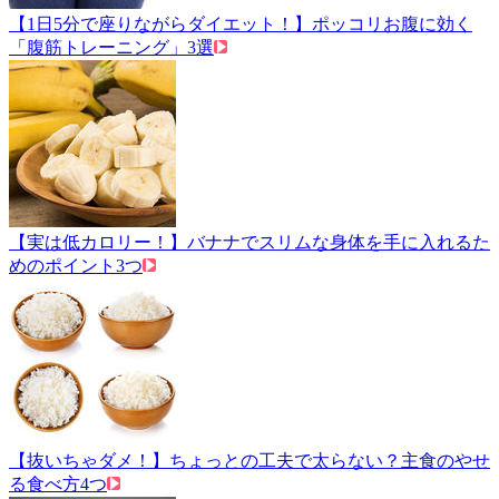
【1日5分で座りながらダイエット！】ポッコリお腹に効く
「腹筋トレーニング」3選
【実は低カロリー！】バナナでスリムな身体を手に入れるた
めのポイント3つ
【抜いちゃダメ！】ちょっとの工夫で太らない？主食のやせ
る食べ方4つ