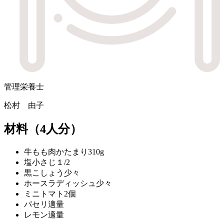
管理栄養士
松村 由子
材料
（4人分）
牛もも肉かたまり
310g
塩
小さじ１/2
黒こしょう
少々
ホースラディッシュ
少々
ミニトマト
2個
パセリ
適量
レモン
適量