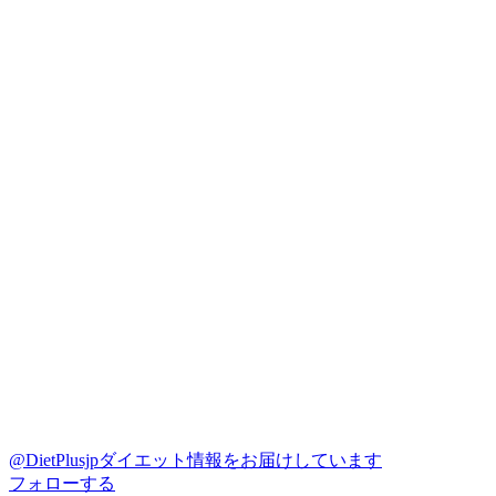
@DietPlusjp
ダイエット情報をお届けしています
フォローする