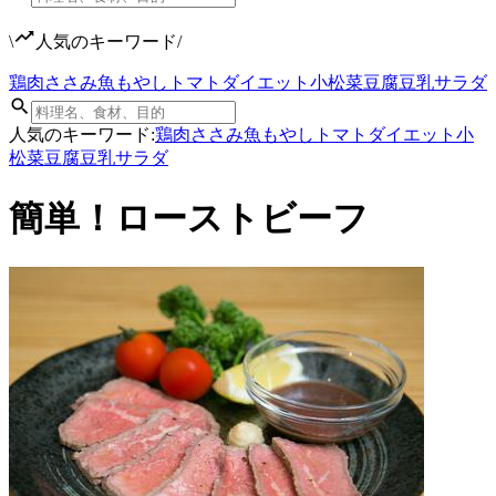
\
人気のキーワード
/
鶏肉
ささみ
魚
もやし
トマト
ダイエット
小松菜
豆腐
豆乳
サラダ
人気のキーワード:
鶏肉
ささみ
魚
もやし
トマト
ダイエット
小
松菜
豆腐
豆乳
サラダ
簡単！ローストビーフ