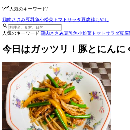
\
人気のキーワード
/
鶏肉
ささみ
豆乳
魚
小松菜
トマト
サラダ
豆腐
鮭
もやし
人気のキーワード:
鶏肉
ささみ
豆乳
魚
小松菜
トマト
サラダ
豆腐
今日はガッツリ！豚とにんに