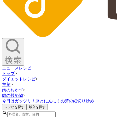
ニュース
レシピ
トップ
>
ダイエットレシピ
>
主菜
>
肉のおかず
>
肉の炒め物
>
今日はガッツリ！豚とにんにくの芽の細切り炒め
レシピを探す
献立を探す