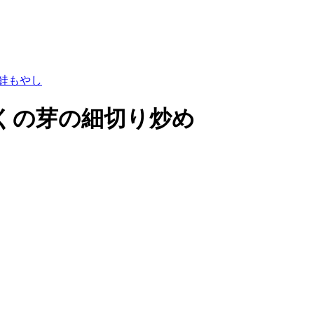
鮭
もやし
くの芽の細切り炒め