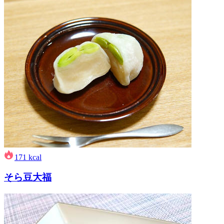
171
kcal
そら豆大福