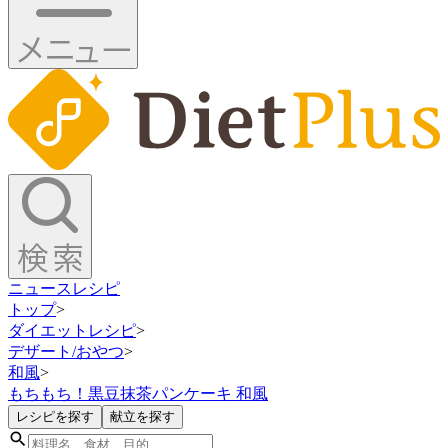
ニュース
レシピ
トップ
>
ダイエットレシピ
>
デザート/おやつ
>
和風
>
もちもち！黒豆抹茶パンケーキ 和風
レシピを探す
献立を探す