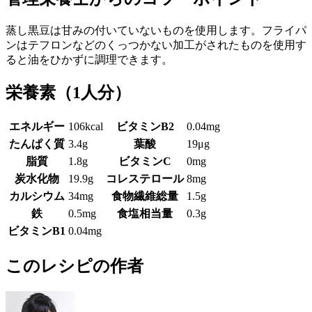
蒸し黒豆は甘みの付いていないものを使用します。フライパ
ンはテフロンなどのくっつかない加工がされたものを使用す
ると油をひかずに調理できます。
栄養素
（1人分）
エネルギー
106kcal
ビタミンB2
0.04mg
たんぱく質
3.4g
葉酸
19μg
脂質
1.8g
ビタミンC
0mg
炭水化物
19.9g
コレステロール
8mg
カルシウム
34mg
食物繊維総量
1.5g
鉄
0.5mg
食塩相当量
0.3g
ビタミンB1
0.04mg
このレシピの作者