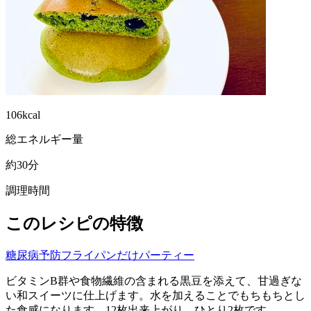
106kcal
総エネルギー量
約30分
調理時間
このレシピの特徴
糖尿病予防
フライパンだけ
パーティー
ビタミンB群や食物繊維の含まれる黒豆を添えて、甘過ぎな
い和スイーツに仕上げます。水を加えることでもちもちとし
た食感になります。12枚出来上がり、ひとり2枚です。