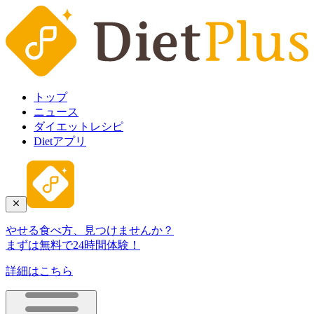
トップ
ニュース
ダイエットレシピ
Dietアプリ
やせる食べ方、見つけませんか？
まずは無料で24時間体験！
詳細はこちら