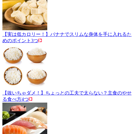
【実は低カロリー！】バナナでスリムな身体を手に入れるた
めのポイント3つ
【抜いちゃダメ！】ちょっとの工夫で太らない？主食のやせ
る食べ方4つ