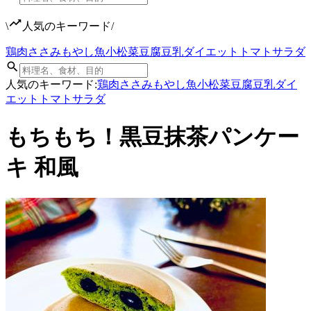
\
人気のキーワード
/
鶏肉
ささみ
もやし
魚
小松菜
豆腐
豆乳
ダイエット
トマト
サラダ
人気のキーワード:
鶏肉
ささみ
もやし
魚
小松菜
豆腐
豆乳
ダイ
エット
トマト
サラダ
もちもち！黒豆抹茶パンケー
キ 和風