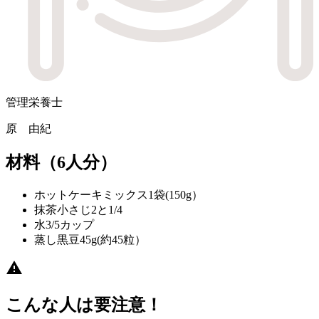
管理栄養士
原 由紀
材料
（6人分）
ホットケーキミックス
1袋(150g）
抹茶
小さじ2と1/4
水
3/5カップ
蒸し黒豆
45g(約45粒）
こんな人は要注意！