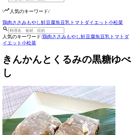
\
人気のキーワード
/
鶏肉
ささみ
もやし
鮭
豆腐
魚
豆乳
トマト
ダイエット
小松菜
人気のキーワード:
鶏肉
ささみ
もやし
鮭
豆腐
魚
豆乳
トマト
ダ
イエット
小松菜
きんかんとくるみの黒糖ゆべ
し