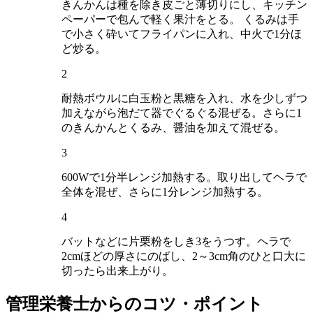
きんかんは種を除き皮ごと薄切りにし、キッチン
ペーパーで包んで軽く果汁をとる。 くるみは手
で小さく砕いてフライパンに入れ、中火で1分ほ
ど炒る。
2
耐熱ボウルに白玉粉と黒糖を入れ、水を少しずつ
加えながら泡だて器でぐるぐる混ぜる。さらに1
のきんかんとくるみ、醤油を加えて混ぜる。
3
600Wで1分半レンジ加熱する。取り出してヘラで
全体を混ぜ、さらに1分レンジ加熱する。
4
バットなどに片栗粉をしき3をうつす。ヘラで
2cmほどの厚さにのばし、2～3cm角のひと口大に
切ったら出来上がり。
管理栄養士からのコツ・ポイント