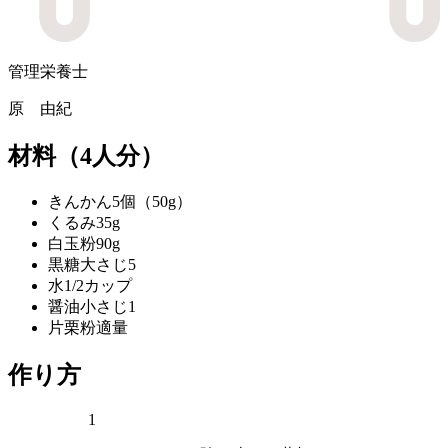
管理栄養士
原 由紀
材料
（4人分）
きんかん
5個（50g）
くるみ
35g
白玉粉
90g
黒糖
大さじ5
水
1/2カップ
醤油
小さじ1
片栗粉
適量
作り方
1