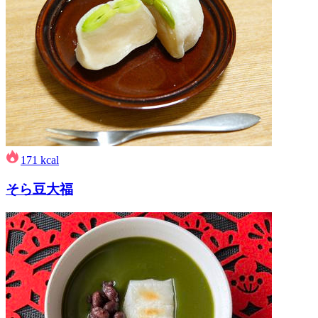
171
kcal
そら豆大福