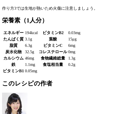
作り方3では生地が熱いため火傷に注意しましょう。
栄養素
（1人分）
エネルギー
194kcal
ビタミンB2
0.03mg
たんぱく質
3.1g
葉酸
15μg
脂質
6.3g
ビタミンC
6mg
炭水化物
32.5g
コレステロール
0mg
カルシウム
46mg
食物繊維総量
1.3g
鉄
1.1mg
食塩相当量
0.2g
ビタミンB1
0.05mg
このレシピの作者