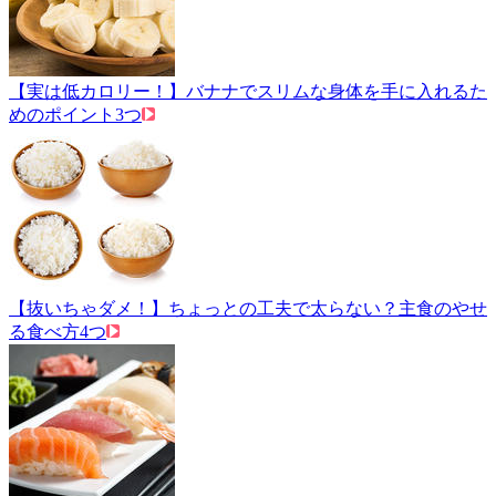
【実は低カロリー！】バナナでスリムな身体を手に入れるた
めのポイント3つ
【抜いちゃダメ！】ちょっとの工夫で太らない？主食のやせ
る食べ方4つ