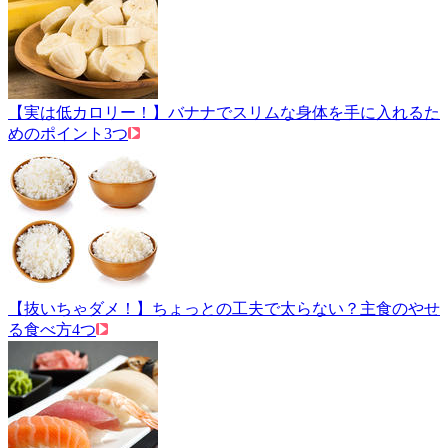
【実は低カロリー！】バナナでスリムな身体を手に入れるた
めのポイント3つ
【抜いちゃダメ！】ちょっとの工夫で太らない？主食のやせ
る食べ方4つ