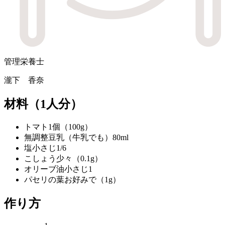
管理栄養士
瀧下 香奈
材料
（1人分）
トマト
1個（100g）
無調整豆乳（牛乳でも）
80ml
塩
小さじ1/6
こしょう
少々（0.1g）
オリーブ油
小さじ1
パセリの葉
お好みで（1g）
作り方