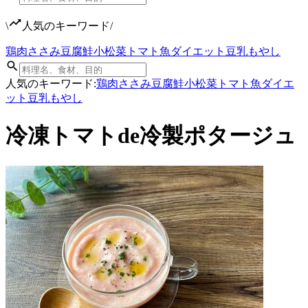
\
人気のキーワード
/
鶏肉
ささみ
豆腐
鮭
小松菜
トマト
魚
ダイエット
豆乳
もやし
人気のキーワード:
鶏肉
ささみ
豆腐
鮭
小松菜
トマト
魚
ダイエ
ット
豆乳
もやし
冷凍トマトde冷製ポタージュ