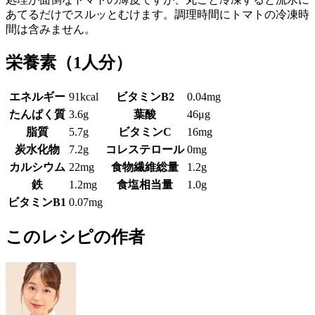
あてるだけでスルッとむけます。調理時間にトマトの冷凍時
間は含みません。
栄養素
（1人分）
エネルギー
91kcal
ビタミンB2
0.04mg
たんぱく質
3.6g
葉酸
46μg
脂質
5.7g
ビタミンC
16mg
炭水化物
7.2g
コレステロール
0mg
カルシウム
22mg
食物繊維総量
1.2g
鉄
1.2mg
食塩相当量
1.0g
ビタミンB1
0.07mg
このレシピの作者