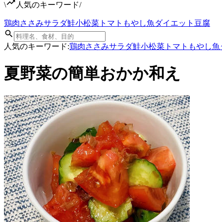
\
人気のキーワード
/
鶏肉
ささみ
サラダ
鮭
小松菜
トマト
もやし
魚
ダイエット
豆腐
人気のキーワード:
鶏肉
ささみ
サラダ
鮭
小松菜
トマト
もやし
魚
夏野菜の簡単おかか和え