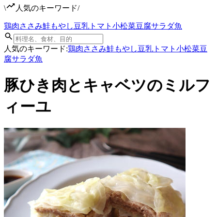
\
人気のキーワード
/
鶏肉
ささみ
鮭
もやし
豆乳
トマト
小松菜
豆腐
サラダ
魚
人気のキーワード:
鶏肉
ささみ
鮭
もやし
豆乳
トマト
小松菜
豆
腐
サラダ
魚
豚ひき肉とキャベツのミルフ
ィーユ