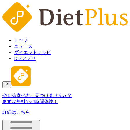
トップ
ニュース
ダイエットレシピ
Dietアプリ
やせる食べ方、見つけませんか？
まずは無料で24時間体験！
詳細はこちら