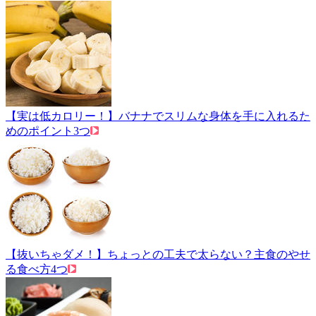
【実は低カロリー！】バナナでスリムな身体を手に入れるた
めのポイント3つ
【抜いちゃダメ！】ちょっとの工夫で太らない？主食のやせ
る食べ方4つ