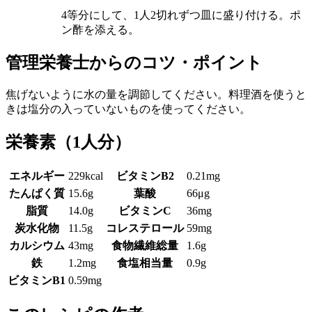
4等分にして、1人2切れずつ皿に盛り付ける。ポ
ン酢を添える。
管理栄養士からのコツ・ポイント
焦げないように水の量を調節してください。料理酒を使うと
きは塩分の入っていないものを使ってください。
栄養素
（1人分）
エネルギー
229kcal
ビタミンB2
0.21mg
たんぱく質
15.6g
葉酸
66μg
脂質
14.0g
ビタミンC
36mg
炭水化物
11.5g
コレステロール
59mg
カルシウム
43mg
食物繊維総量
1.6g
鉄
1.2mg
食塩相当量
0.9g
ビタミンB1
0.59mg