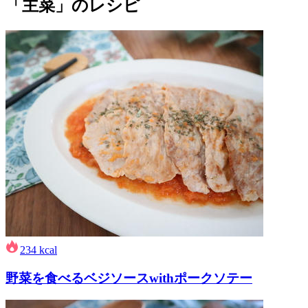
「主菜」のレシピ
234
kcal
野菜を食べるベジソースwithポークソテー