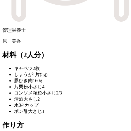
管理栄養士
原 美香
材料
（2人分）
キャベツ
2枚
しょうが
1片(5g)
豚ひき肉
160g
片栗粉
小さじ4
コンソメ顆粒
小さじ2/3
清酒
大さじ2
水
3/4カップ
ポン酢
大さじ1
作り方