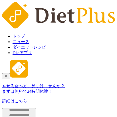
トップ
ニュース
ダイエットレシピ
Dietアプリ
やせる食べ方、見つけませんか？
まずは無料で24時間体験！
詳細はこちら