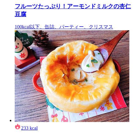
フルーツたっぷり！アーモンドミルクの杏仁
豆腐
100kcal以下、缶詰、パーティー、クリスマス
233
kcal