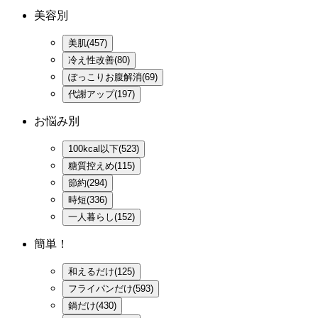
美容別
美肌(457)
冷え性改善(80)
ぽっこりお腹解消(69)
代謝アップ(197)
お悩み別
100kcal以下(523)
糖質控えめ(115)
節約(294)
時短(336)
一人暮らし(152)
簡単！
和えるだけ(125)
フライパンだけ(593)
鍋だけ(430)