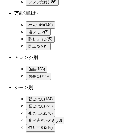
レンジだけ(186)
万能調味料
めんつゆ(140)
塩レモン(7)
酢しょうが(5)
酢玉ねぎ(5)
アレンジ別
缶詰(156)
お弁当(155)
シーン別
朝ごはん(184)
昼ごはん(295)
夜ごはん(378)
食べ過ぎたとき(70)
作り置き(346)