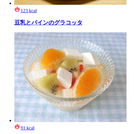
123
kcal
豆乳とパインのグラコッタ
91
kcal