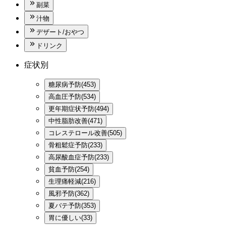
副菜
汁物
デザート/おやつ
ドリンク
症状別
糖尿病予防(453)
高血圧予防(534)
更年期症状予防(494)
中性脂肪改善(471)
コレステロール改善(505)
骨粗鬆症予防(233)
高尿酸血症予防(233)
貧血予防(254)
生理痛軽減(216)
風邪予防(362)
夏バテ予防(353)
胃に優しい(33)