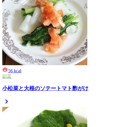
56
kcal
副菜
小松菜と大根のソテートマト酢がけ