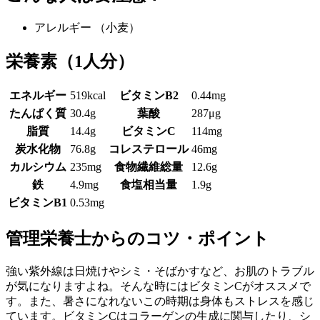
アレルギー
（小麦）
栄養素
（1人分）
エネルギー
519kcal
ビタミンB2
0.44mg
たんぱく質
30.4g
葉酸
287μg
脂質
14.4g
ビタミンC
114mg
炭水化物
76.8g
コレステロール
46mg
カルシウム
235mg
食物繊維総量
12.6g
鉄
4.9mg
食塩相当量
1.9g
ビタミンB1
0.53mg
管理栄養士からのコツ・ポイント
強い紫外線は日焼けやシミ・そばかすなど、お肌のトラブル
が気になりますよね。そんな時にはビタミンCがオススメで
す。また、暑さになれないこの時期は身体もストレスを感じ
ています。ビタミンCはコラーゲンの生成に関与したり、シ