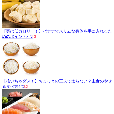
【実は低カロリー！】バナナでスリムな身体を手に入れるた
めのポイント3つ
【抜いちゃダメ！】ちょっとの工夫で太らない？主食のやせ
る食べ方4つ