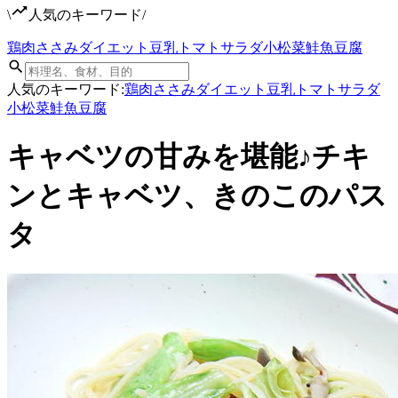
\
人気のキーワード
/
鶏肉
ささみ
ダイエット
豆乳
トマト
サラダ
小松菜
鮭
魚
豆腐
人気のキーワード:
鶏肉
ささみ
ダイエット
豆乳
トマト
サラダ
小松菜
鮭
魚
豆腐
キャベツの甘みを堪能♪チキ
ンとキャベツ、きのこのパス
タ