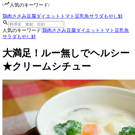
\
人気のキーワード
/
鶏肉
ささみ
豆腐
ダイエット
トマト
豆乳
魚
サラダ
もやし
鮭
人気のキーワード:
鶏肉
ささみ
豆腐
ダイエット
トマト
豆乳
魚
サラダ
もやし
鮭
大満足！ルー無しでヘルシー
★クリームシチュー