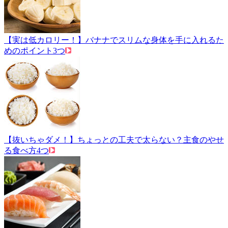
【実は低カロリー！】バナナでスリムな身体を手に入れるた
めのポイント3つ
【抜いちゃダメ！】ちょっとの工夫で太らない？主食のやせ
る食べ方4つ