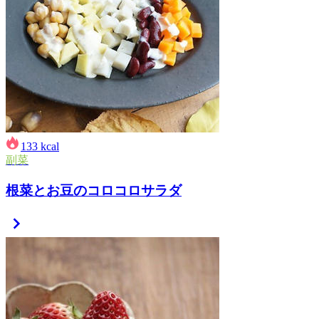
133
kcal
副菜
根菜とお豆のコロコロサラダ