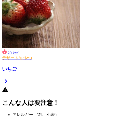
20
kcal
デザート/おやつ
いちご
こんな人は要注意！
アレルギー
（乳、小麦）