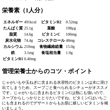
栄養素
（1人分）
エネルギー
491kcal
ビタミンB2
0.52mg
たんぱく質
25.1g
葉酸
198μg
脂質
14.6g
ビタミンC
106mg
炭水化物
74.4g
コレステロール
48mg
カルシウム
210mg
食物繊維総量
15.0g
鉄
3.1mg
食塩相当量
1.9g
ビタミンB1
0.40mg
管理栄養士からのコツ・ポイント
じゃがいもや玉ねぎに含まれる水溶性のビタミンは水に溶け
出てしまうため、スープごと食べられるシチューがオススメ
です。じゃがいもに含まれるビタミンCは熱にも強いので、
スープからしっかりととりたいですね。ビタミンCはいちご
にも含まれるのでデザートからもお肌に嬉しいビタミンを補
いましょう。