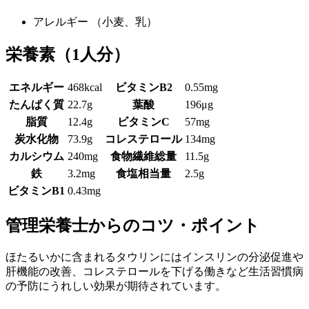
アレルギー
（小麦、乳）
栄養素
（1人分）
エネルギー
468kcal
ビタミンB2
0.55mg
たんぱく質
22.7g
葉酸
196μg
脂質
12.4g
ビタミンC
57mg
炭水化物
73.9g
コレステロール
134mg
カルシウム
240mg
食物繊維総量
11.5g
鉄
3.2mg
食塩相当量
2.5g
ビタミンB1
0.43mg
管理栄養士からのコツ・ポイント
ほたるいかに含まれるタウリンにはインスリンの分泌促進や
肝機能の改善、コレステロールを下げる働きなど生活習慣病
の予防にうれしい効果が期待されています。