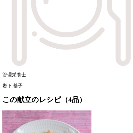
管理栄養士
岩下 基子
この献立のレシピ（4品）