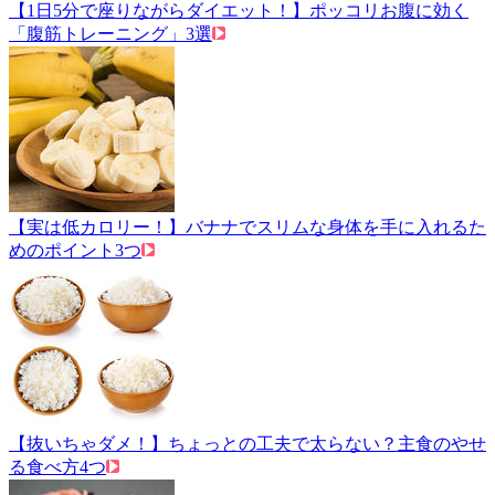
【1日5分で座りながらダイエット！】ポッコリお腹に効く
「腹筋トレーニング」3選
【実は低カロリー！】バナナでスリムな身体を手に入れるた
めのポイント3つ
【抜いちゃダメ！】ちょっとの工夫で太らない？主食のやせ
る食べ方4つ