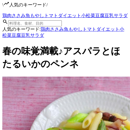
\
人気のキーワード
/
鶏肉
ささみ
魚
もやし
トマト
ダイエット
小松菜
豆腐
豆乳
サラダ
人気のキーワード:
鶏肉
ささみ
魚
もやし
トマト
ダイエット
小
松菜
豆腐
豆乳
サラダ
春の味覚満載♪アスパラとほ
たるいかのペンネ