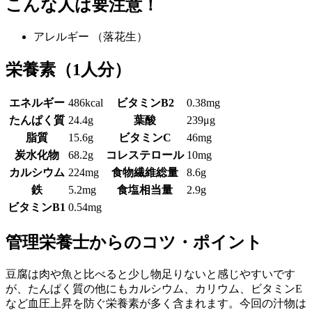
こんな人は要注意！
アレルギー
（落花生）
栄養素
（1人分）
エネルギー
486kcal
ビタミンB2
0.38mg
たんぱく質
24.4g
葉酸
239μg
脂質
15.6g
ビタミンC
46mg
炭水化物
68.2g
コレステロール
10mg
カルシウム
224mg
食物繊維総量
8.6g
鉄
5.2mg
食塩相当量
2.9g
ビタミンB1
0.54mg
管理栄養士からのコツ・ポイント
豆腐は肉や魚と比べると少し物足りないと感じやすいです
が、たんぱく質の他にもカルシウム、カリウム、ビタミンE
など血圧上昇を防ぐ栄養素が多く含まれます。今回の汁物は