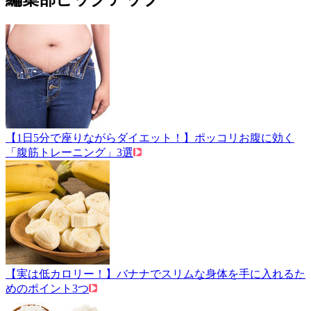
【1日5分で座りながらダイエット！】ポッコリお腹に効く
「腹筋トレーニング」3選
【実は低カロリー！】バナナでスリムな身体を手に入れるた
めのポイント3つ