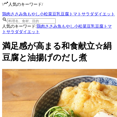
\
人気のキーワード
/
鶏肉
ささみ
魚
もやし
小松菜
豆乳
豆腐
トマト
サラダ
ダイエット
人気のキーワード:
鶏肉
ささみ
魚
もやし
小松菜
豆乳
豆腐
トマ
ト
サラダ
ダイエット
満足感が高まる和食献立☆絹
豆腐と油揚げのだし煮