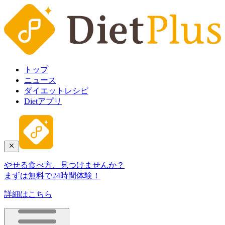
トップ
ニュース
ダイエットレシピ
Dietアプリ
やせる食べ方、見つけませんか？
まずは無料で24時間体験！
詳細はこちら