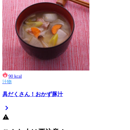
90
kcal
汁物
具だくさん！おかず豚汁