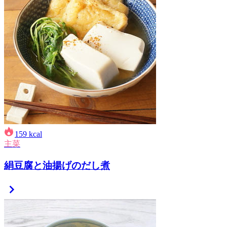
159
kcal
主菜
絹豆腐と油揚げのだし煮