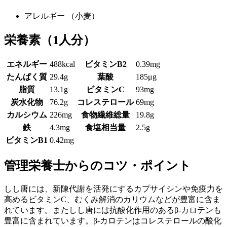
アレルギー
（小麦）
栄養素
（1人分）
エネルギー
488kcal
ビタミンB2
0.39mg
たんぱく質
29.4g
葉酸
185μg
脂質
13.1g
ビタミンC
93mg
炭水化物
76.2g
コレステロール
69mg
カルシウム
226mg
食物繊維総量
19.8g
鉄
4.3mg
食塩相当量
2.5g
ビタミンB1
0.42mg
管理栄養士からのコツ・ポイント
しし唐には、新陳代謝を活発にするカプサイシンや免疫力を
高めるビタミンC、むくみ解消のカリウムなどが豊富に含ま
れています。またしし唐には抗酸化作用のあるβ-カロテンも
豊富に含まれています。β-カロテンはコレステロールの酸化