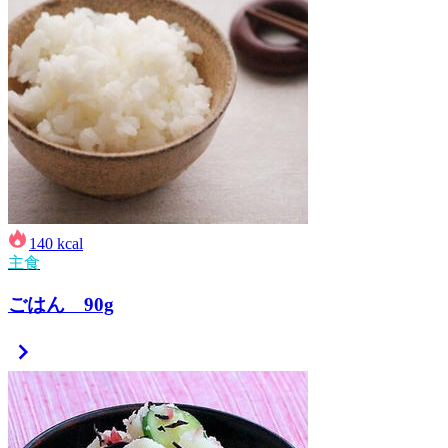
140
kcal
主食
ごはん 90g