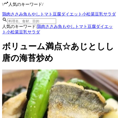
\
人気のキーワード
/
鶏肉
ささみ
魚
もやし
トマト
豆腐
ダイエット
小松菜
豆乳
サラダ
人気のキーワード:
鶏肉
ささみ
魚
もやし
トマト
豆腐
ダイエッ
ト
小松菜
豆乳
サラダ
ボリューム満点☆あじとしし
唐の海苔炒め