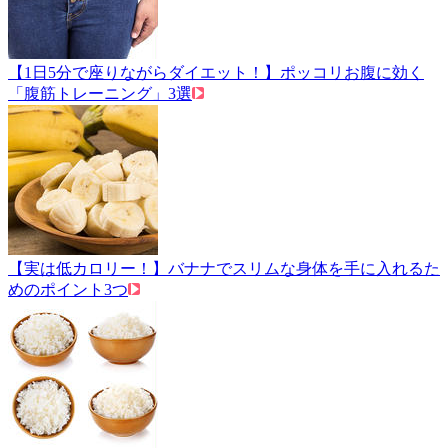
【1日5分で座りながらダイエット！】ポッコリお腹に効く
「腹筋トレーニング」3選
【実は低カロリー！】バナナでスリムな身体を手に入れるた
めのポイント3つ