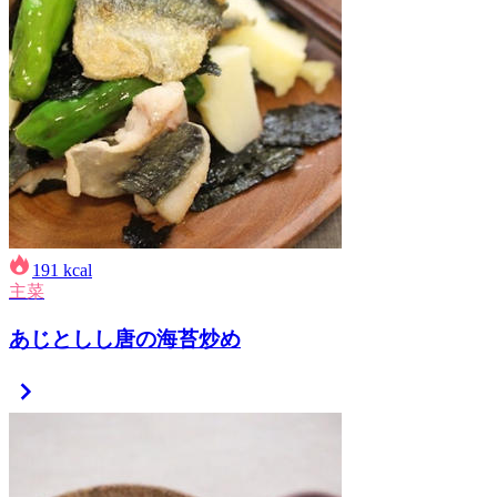
191
kcal
主菜
あじとしし唐の海苔炒め