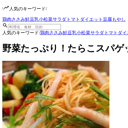
\
人気のキーワード
/
鶏肉
ささみ
鮭
豆乳
小松菜
サラダ
トマト
ダイエット
豆腐
もやし
人気のキーワード:
鶏肉
ささみ
鮭
豆乳
小松菜
サラダ
トマト
ダイ
野菜たっぷり！たらこスパゲ