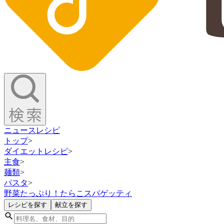
ニュース
レシピ
トップ
>
ダイエットレシピ
>
主食
>
麺類
>
パスタ
>
野菜たっぷり！たらこスパゲッティ
レシピを探す
献立を探す