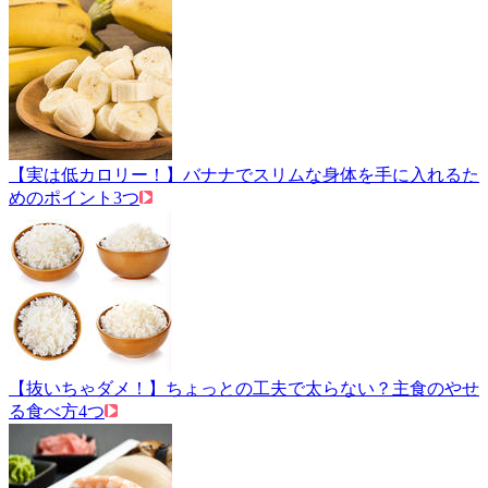
【実は低カロリー！】バナナでスリムな身体を手に入れるた
めのポイント3つ
【抜いちゃダメ！】ちょっとの工夫で太らない？主食のやせ
る食べ方4つ