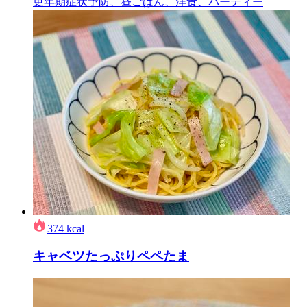
更年期症状予防、昼ごはん、洋食、パーティー
374
kcal
キャベツたっぷりペペたま