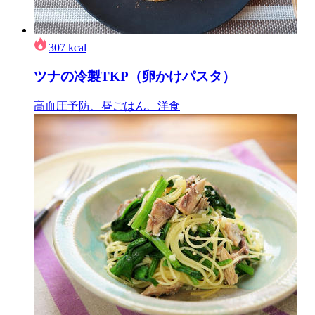
307
kcal
ツナの冷製TKP（卵かけパスタ）
高血圧予防、昼ごはん、洋食