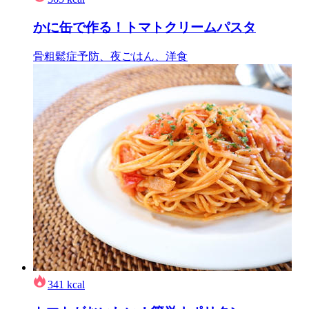
かに缶で作る！トマトクリームパスタ
骨粗鬆症予防、夜ごはん、洋食
341
kcal