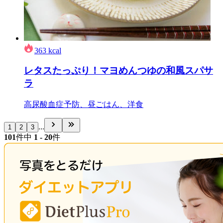
363
kcal
レタスたっぷり！マヨめんつゆの和風スパサ
ラ
高尿酸血症予防、昼ごはん、洋食
...
1
2
3
101
件中
1 - 20
件