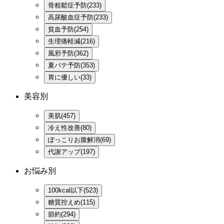
骨粗鬆症予防(233)
高尿酸血症予防(233)
貧血予防(254)
生理痛軽減(216)
風邪予防(362)
夏バテ予防(353)
胃に優しい(33)
美容別
美肌(457)
冷え性改善(80)
ぽっこりお腹解消(69)
代謝アップ(197)
お悩み別
100kcal以下(523)
糖質控えめ(115)
節約(294)