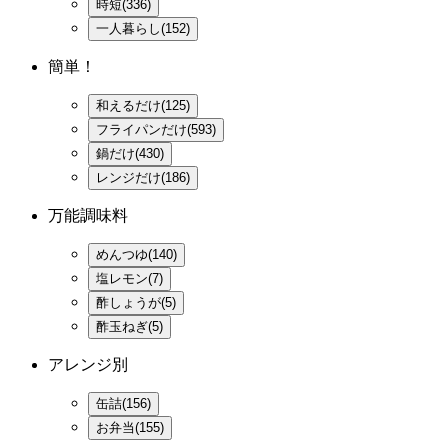
時短(336)
一人暮らし(152)
簡単！
和えるだけ(125)
フライパンだけ(593)
鍋だけ(430)
レンジだけ(186)
万能調味料
めんつゆ(140)
塩レモン(7)
酢しょうが(5)
酢玉ねぎ(5)
アレンジ別
缶詰(156)
お弁当(155)