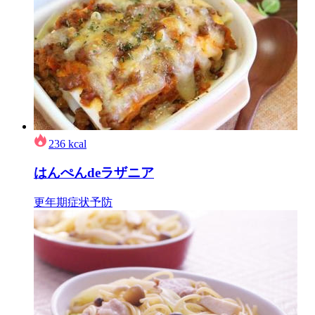
236
kcal
はんぺんdeラザニア
更年期症状予防