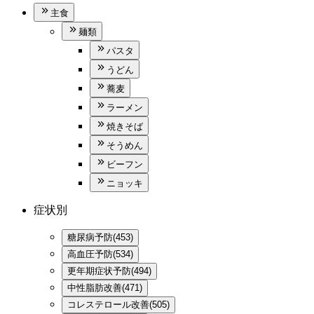
主食
麺類
パスタ
うどん
蕎麦
ラーメン
焼きそば
そうめん
ビーフン
ニョッキ
症状別
糖尿病予防(453)
高血圧予防(534)
更年期症状予防(494)
中性脂肪改善(471)
コレステロール改善(505)