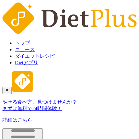
トップ
ニュース
ダイエットレシピ
Dietアプリ
やせる食べ方、見つけませんか？
まずは無料で24時間体験！
詳細はこちら