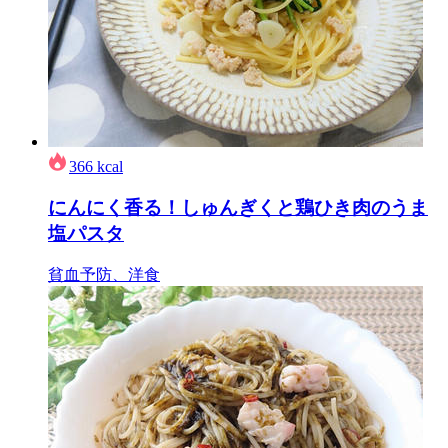
366
kcal
にんにく香る！しゅんぎくと鶏ひき肉のうま
塩パスタ
貧血予防、洋食