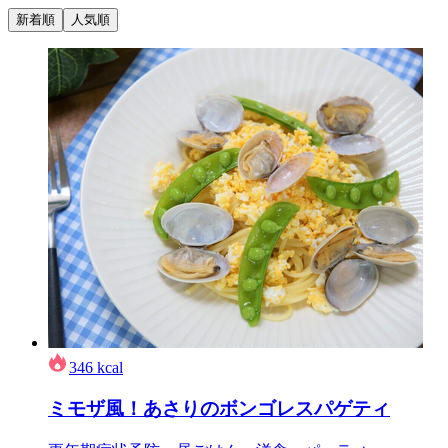
新着順
人気順
346
kcal
ミモザ風！あさりのボンゴレスパゲティ