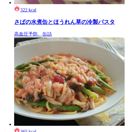
322
kcal
さばの水煮缶とほうれん草の冷製パスタ
高血圧予防、缶詰
365
kcal