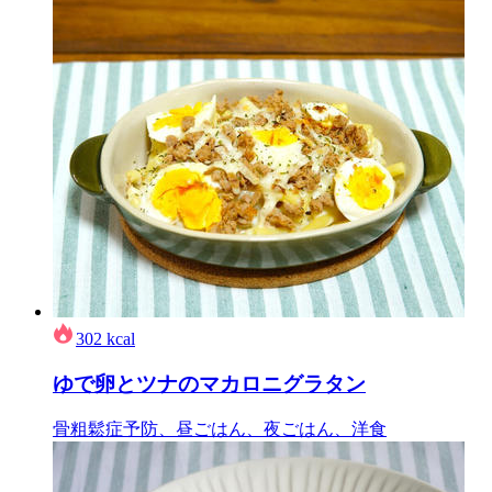
302
kcal
ゆで卵とツナのマカロニグラタン
骨粗鬆症予防、昼ごはん、夜ごはん、洋食