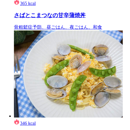
365
kcal
さばとこまつなの甘辛蒲焼丼
骨粗鬆症予防、昼ごはん、夜ごはん、和食
346
kcal