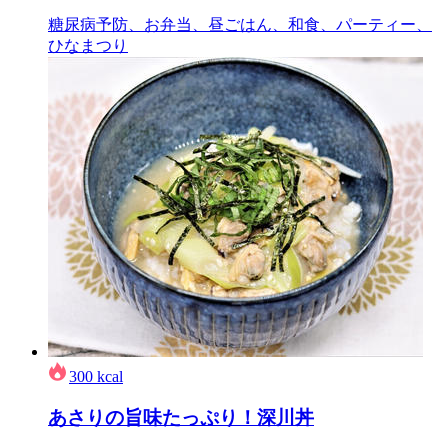
糖尿病予防、お弁当、昼ごはん、和食、パーティー、
ひなまつり
300
kcal
あさりの旨味たっぷり！深川丼