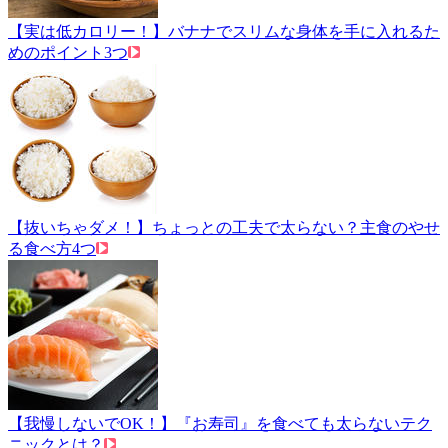
【実は低カロリー！】バナナでスリムな身体を手に入れるた
めのポイント3つ
【抜いちゃダメ！】ちょっとの工夫で太らない？主食のやせ
る食べ方4つ
【我慢しないでOK！】『お寿司』を食べても太らないテク
ニックとは？