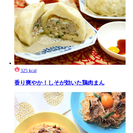
325
kcal
香り爽やか！しそが効いた鶏肉まん