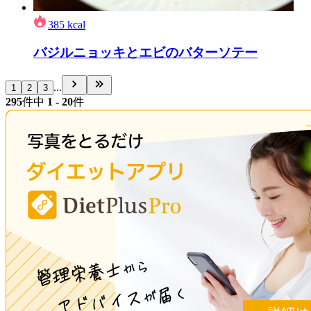
385
kcal
バジルニョッキとエビのバターソテー
...
1
2
3
295
件中
1 - 20
件