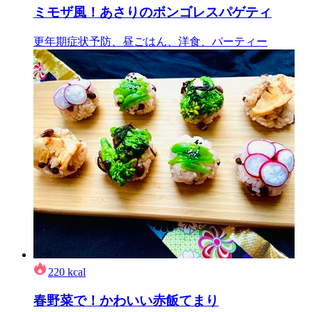
ミモザ風！あさりのボンゴレスパゲティ
更年期症状予防、昼ごはん、洋食、パーティー
220
kcal
春野菜で！かわいい赤飯てまり