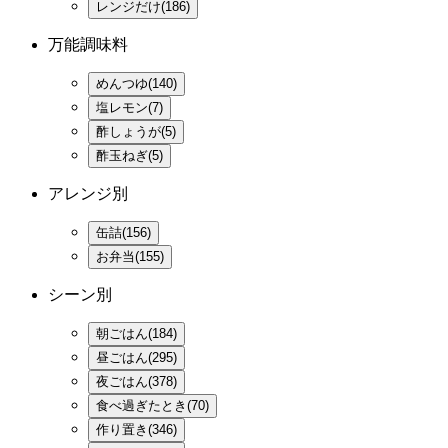
レンジだけ(186)
万能調味料
めんつゆ(140)
塩レモン(7)
酢しょうが(5)
酢玉ねぎ(5)
アレンジ別
缶詰(156)
お弁当(155)
シーン別
朝ごはん(184)
昼ごはん(295)
夜ごはん(378)
食べ過ぎたとき(70)
作り置き(346)