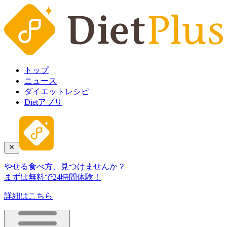
トップ
ニュース
ダイエットレシピ
Dietアプリ
やせる食べ方、見つけませんか？
まずは無料で24時間体験！
詳細はこちら