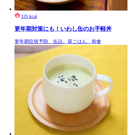
335
kcal
更年期対策にも！いわし缶のお手軽丼
更年期症状予防、缶詰、昼ごはん、和食