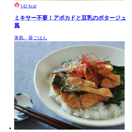
142
kcal
ミキサー不要！アボカドと豆乳のポタージュ
風
美肌、昼ごはん