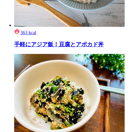
363
kcal
手軽にアジア飯！豆腐とアボカド丼