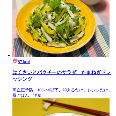
87
kcal
はくさいとパクチーのサラダ たまねぎドレ
ッシング
高血圧予防、100kcal以下、和えるだけ、レンジだけ、
昼ごはん、洋食