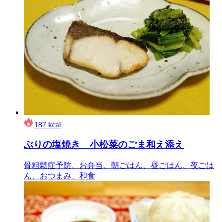
187
kcal
ぶりの塩焼き 小松菜のごま和え添え
骨粗鬆症予防、お弁当、朝ごはん、昼ごはん、夜ごは
ん、おつまみ、和食