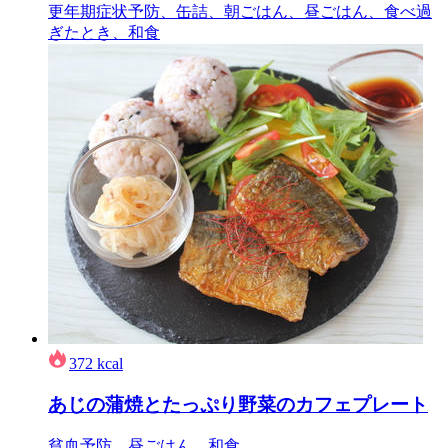
更年期症状予防、缶詰、朝ごはん、昼ごはん、食べ過
ぎたとき、和食
372
kcal
あじの蒲焼とたっぷり野菜のカフェプレート
貧血予防、昼ごはん、和食