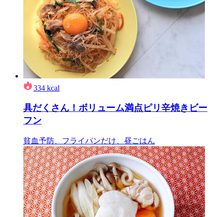
334
kcal
具だくさん！ボリューム満点ピリ辛焼きビー
フン
貧血予防、フライパンだけ、昼ごはん