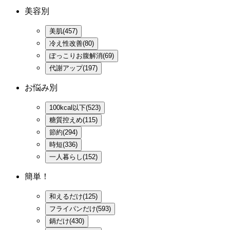
美容別
美肌(457)
冷え性改善(80)
ぽっこりお腹解消(69)
代謝アップ(197)
お悩み別
100kcal以下(523)
糖質控えめ(115)
節約(294)
時短(336)
一人暮らし(152)
簡単！
和えるだけ(125)
フライパンだけ(593)
鍋だけ(430)