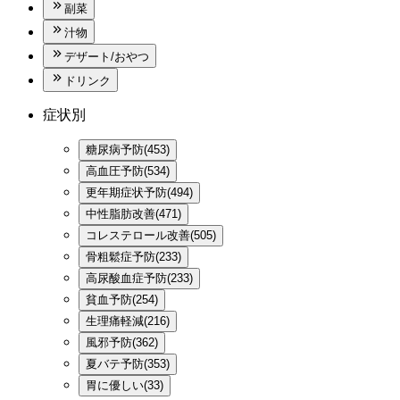
副菜
汁物
デザート/おやつ
ドリンク
症状別
糖尿病予防(453)
高血圧予防(534)
更年期症状予防(494)
中性脂肪改善(471)
コレステロール改善(505)
骨粗鬆症予防(233)
高尿酸血症予防(233)
貧血予防(254)
生理痛軽減(216)
風邪予防(362)
夏バテ予防(353)
胃に優しい(33)