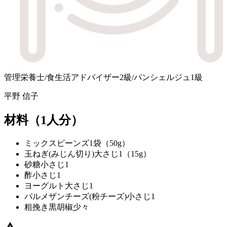
管理栄養士/食生活アドバイザー2級/パンシェルジュ1級
平野 信子
材料
（1人分）
ミックスビーンズ
1袋（50g）
玉ねぎ(みじん切り)
大さじ1（15g）
砂糖
小さじ1
酢
小さじ1
ヨーグルト
大さじ1
パルメザンチーズ(粉チーズ)
小さじ1
粗挽き黒胡椒
少々