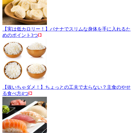
【実は低カロリー！】バナナでスリムな身体を手に入れるた
めのポイント3つ
【抜いちゃダメ！】ちょっとの工夫で太らない？主食のやせ
る食べ方4つ