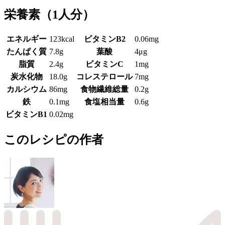
栄養素
（1人分）
エネルギー
123kcal
ビタミンB2
0.06mg
たんぱく質
7.8g
葉酸
4μg
脂質
2.4g
ビタミンC
1mg
炭水化物
18.0g
コレステロール
7mg
カルシウム
86mg
食物繊維総量
0.2g
鉄
0.1mg
食塩相当量
0.6g
ビタミンB1
0.02mg
このレシピの作者