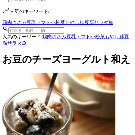
\
人気のキーワード
/
鶏肉
ささみ
豆乳
トマト
小松菜
もやし
鮭
豆腐
サラダ
魚
人気のキーワード:
鶏肉
ささみ
豆乳
トマト
小松菜
もやし
鮭
豆
腐
サラダ
魚
お豆のチーズヨーグルト和え