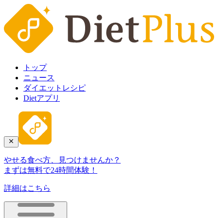
トップ
ニュース
ダイエットレシピ
Dietアプリ
やせる食べ方、見つけませんか？
まずは無料で24時間体験！
詳細はこちら