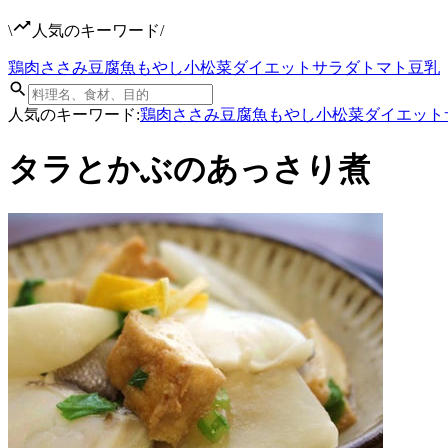
\
人気のキーワード
/
鶏肉
ささみ
豆腐
魚
もやし
小松菜
ダイエット
サラダ
トマト
豆乳
人気のキーワード:
鶏肉
ささみ
豆腐
魚
もやし
小松菜
ダイエット
タラとかぶのあっさり煮