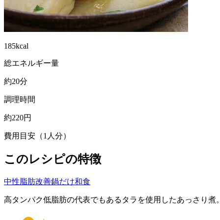
185kcal
総エネルギー量
約20分
調理時間
約220円
費用目安（1人分）
このレシピの特徴
中性脂肪改善
鍋だけ
和食
高タンパク低脂肪の代表でもあるタラを使用したあっさり煮