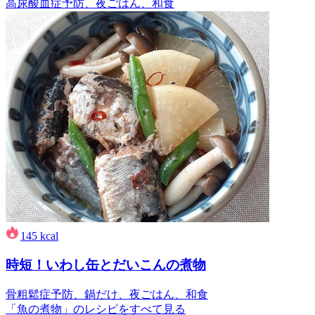
高尿酸血症予防、夜ごはん、和食
145
kcal
時短！いわし缶とだいこんの煮物
骨粗鬆症予防、鍋だけ、夜ごはん、和食
「魚の煮物」のレシピをすべて見る