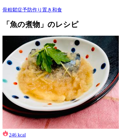
骨粗鬆症予防
作り置き
和食
「魚の煮物」のレシピ
246
kcal