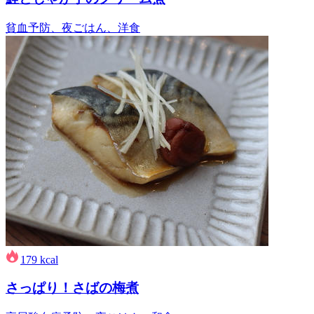
貧血予防、夜ごはん、洋食
179
kcal
さっぱり！さばの梅煮