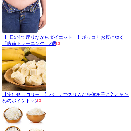
【1日5分で座りながらダイエット！】ポッコリお腹に効く
「腹筋トレーニング」3選
【実は低カロリー！】バナナでスリムな身体を手に入れるた
めのポイント3つ