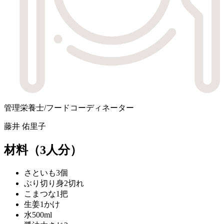
管理栄養士/フードコーディネーター
藤井 佑里子
材料
（3人分）
さといも
3個
ぶり切り身
2切れ
こまつな
1把
生姜
1かけ
水
500ml