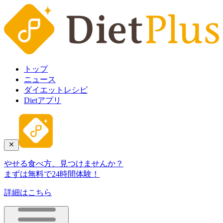
トップ
ニュース
ダイエットレシピ
Dietアプリ
やせる食べ方、見つけませんか？
まずは無料で24時間体験！
詳細はこちら