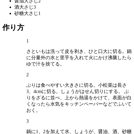
醤油
大さじ2
酒
大さじ3
砂糖
大さじ1
作り方
1
さといもは洗って皮を剥き、ひと口大に切る。鍋
に分量外の水と里芋を入れて火にかけ沸騰したら
ゆで汁を捨てる。
2
ぶりは食べやすい大きさに切る。小松菜は長さ
3、4cmに切る。しょうがはせん切りにする。 ぶ
りをざるに並べ、上から熱湯をかけて、表面が白
くなったら水気をキッチンペーパーなどでふいて
おく。
3
鍋に1、2を加えて水、しょうが、醤油、酒、砂糖