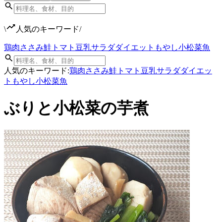
\
人気のキーワード
/
鶏肉
ささみ
鮭
トマト
豆乳
サラダ
ダイエット
もやし
小松菜
魚
人気のキーワード:
鶏肉
ささみ
鮭
トマト
豆乳
サラダ
ダイエッ
ト
もやし
小松菜
魚
ぶりと小松菜の芋煮