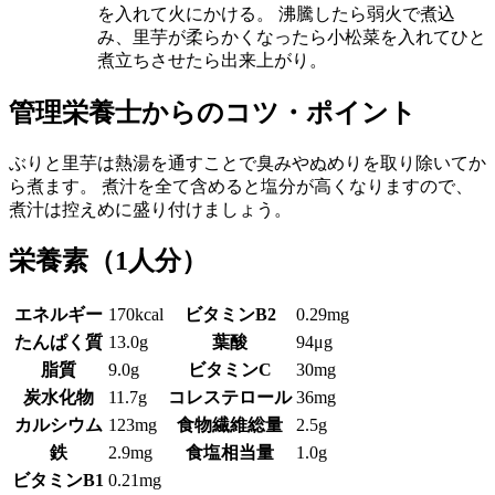
を入れて火にかける。 沸騰したら弱火で煮込
み、里芋が柔らかくなったら小松菜を入れてひと
煮立ちさせたら出来上がり。
管理栄養士からのコツ・ポイント
ぶりと里芋は熱湯を通すことで臭みやぬめりを取り除いてか
ら煮ます。 煮汁を全て含めると塩分が高くなりますので、
煮汁は控えめに盛り付けましょう。
栄養素
（1人分）
エネルギー
170kcal
ビタミンB2
0.29mg
たんぱく質
13.0g
葉酸
94μg
脂質
9.0g
ビタミンC
30mg
炭水化物
11.7g
コレステロール
36mg
カルシウム
123mg
食物繊維総量
2.5g
鉄
2.9mg
食塩相当量
1.0g
ビタミンB1
0.21mg