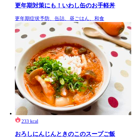
更年期対策にも！いわし缶のお手軽丼
更年期症状予防、缶詰、昼ごはん、和食
233
kcal
おろしにんじんときのこのスープご飯