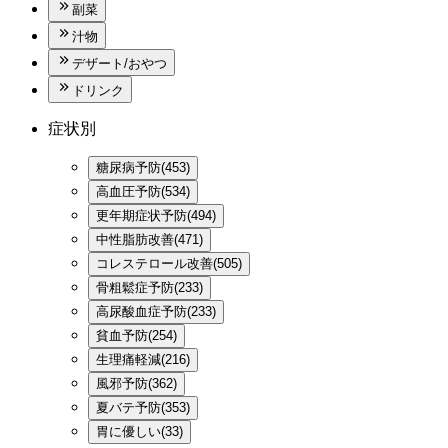
副菜
汁物
デザート/おやつ
ドリンク
症状別
糖尿病予防(453)
高血圧予防(534)
更年期症状予防(494)
中性脂肪改善(471)
コレステロール改善(505)
骨粗鬆症予防(233)
高尿酸血症予防(233)
貧血予防(254)
生理痛軽減(216)
風邪予防(362)
夏バテ予防(353)
胃に優しい(33)