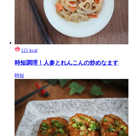
121
kcal
時短調理！人参とれんこんの炒めなます
時短