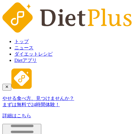
トップ
ニュース
ダイエットレシピ
Dietアプリ
やせる食べ方、見つけませんか？
まずは無料で24時間体験！
詳細はこちら