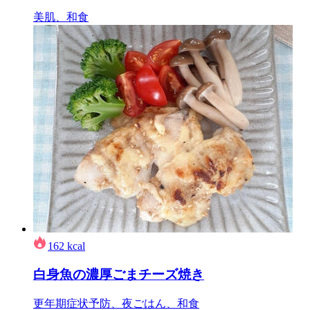
美肌、和食
162
kcal
白身魚の濃厚ごまチーズ焼き
更年期症状予防、夜ごはん、和食