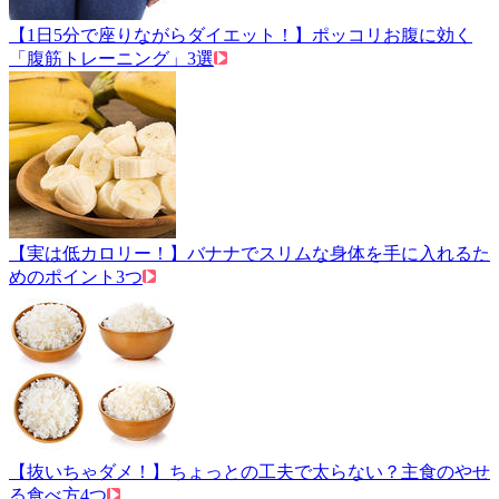
【1日5分で座りながらダイエット！】ポッコリお腹に効く
「腹筋トレーニング」3選
【実は低カロリー！】バナナでスリムな身体を手に入れるた
めのポイント3つ
【抜いちゃダメ！】ちょっとの工夫で太らない？主食のやせ
る食べ方4つ