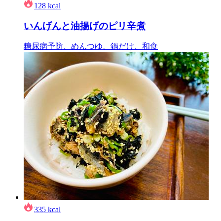
128
kcal
いんげんと油揚げのピリ辛煮
糖尿病予防、めんつゆ、鍋だけ、和食
335
kcal