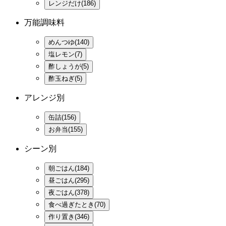
レンジだけ(186)
万能調味料
めんつゆ(140)
塩レモン(7)
酢しょうが(5)
酢玉ねぎ(5)
アレンジ別
缶詰(156)
お弁当(155)
シーン別
朝ごはん(184)
昼ごはん(295)
夜ごはん(378)
食べ過ぎたとき(70)
作り置き(346)