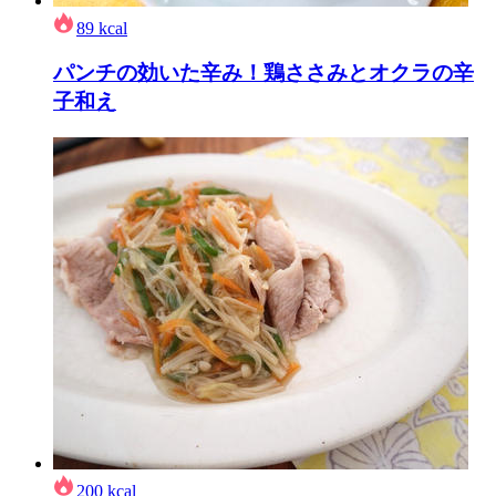
89
kcal
パンチの効いた辛み！鶏ささみとオクラの辛
子和え
200
kcal