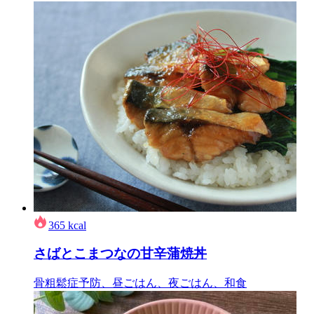
365
kcal
さばとこまつなの甘辛蒲焼丼
骨粗鬆症予防、昼ごはん、夜ごはん、和食