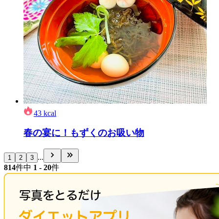
43
kcal
春の宴に！もずくのお吸い物
...
1
2
3
814
件中
1 - 20
件