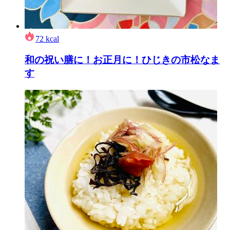
72
kcal
和の祝い膳に！お正月に！ひじきの市松なま
す