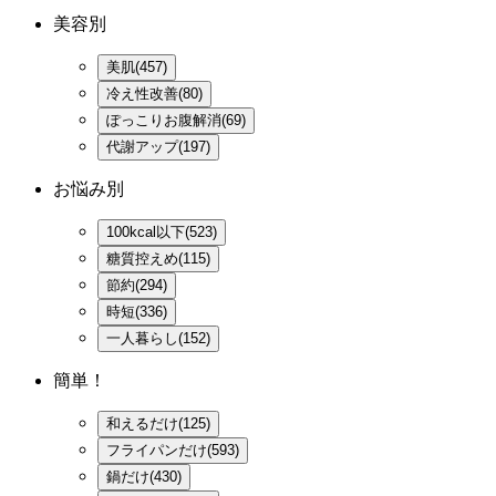
美容別
美肌(457)
冷え性改善(80)
ぽっこりお腹解消(69)
代謝アップ(197)
お悩み別
100kcal以下(523)
糖質控えめ(115)
節約(294)
時短(336)
一人暮らし(152)
簡単！
和えるだけ(125)
フライパンだけ(593)
鍋だけ(430)