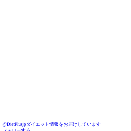
@DietPlusjp
ダイエット情報をお届けしています
フォローする