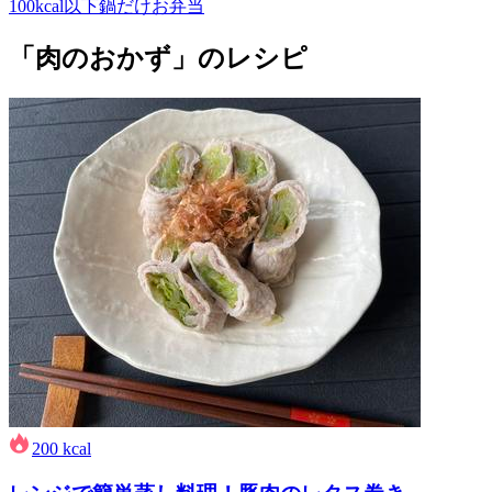
100kcal以下
鍋だけ
お弁当
「肉のおかず」のレシピ
200
kcal