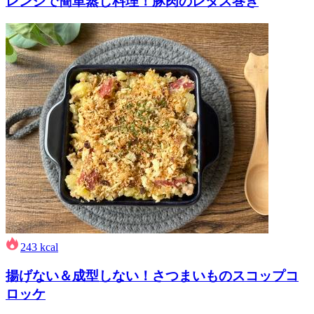
レンジで簡単蒸し料理！豚肉のレタス巻き
243
kcal
揚げない＆成型しない！さつまいものスコップコ
ロッケ