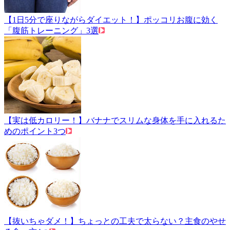
【1日5分で座りながらダイエット！】ポッコリお腹に効く
「腹筋トレーニング」3選
【実は低カロリー！】バナナでスリムな身体を手に入れるた
めのポイント3つ
【抜いちゃダメ！】ちょっとの工夫で太らない？主食のやせ