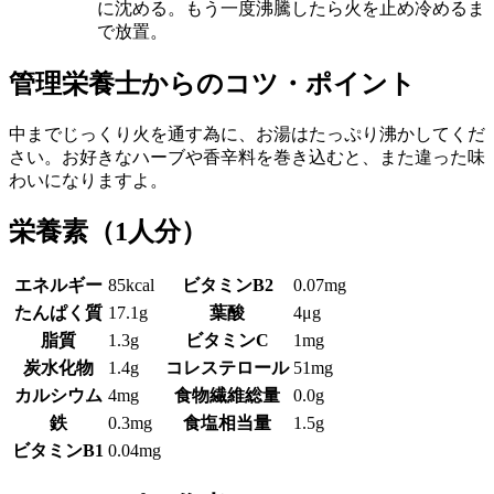
に沈める。もう一度沸騰したら火を止め冷めるま
で放置。
管理栄養士からのコツ・ポイント
中までじっくり火を通す為に、お湯はたっぷり沸かしてくだ
さい。お好きなハーブや香辛料を巻き込むと、また違った味
わいになりますよ。
栄養素
（1人分）
エネルギー
85kcal
ビタミンB2
0.07mg
たんぱく質
17.1g
葉酸
4μg
脂質
1.3g
ビタミンC
1mg
炭水化物
1.4g
コレステロール
51mg
カルシウム
4mg
食物繊維総量
0.0g
鉄
0.3mg
食塩相当量
1.5g
ビタミンB1
0.04mg