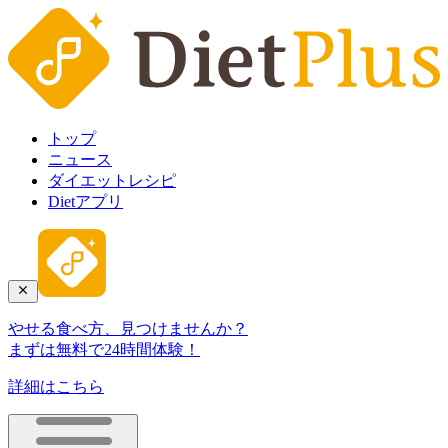
トップ
ニュース
ダイエットレシピ
Dietアプリ
やせる食べ方、見つけませんか？
まずは無料で24時間体験！
詳細はこちら