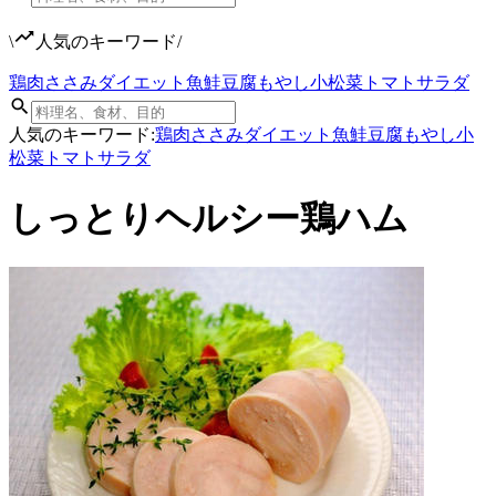
\
人気のキーワード
/
鶏肉
ささみ
ダイエット
魚
鮭
豆腐
もやし
小松菜
トマト
サラダ
人気のキーワード:
鶏肉
ささみ
ダイエット
魚
鮭
豆腐
もやし
小
松菜
トマト
サラダ
しっとりヘルシー鶏ハム