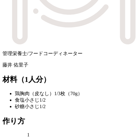
管理栄養士/フードコーディネーター
藤井 佑里子
材料
（1人分）
鶏胸肉（皮なし）
1/3枚（70g）
食塩
小さじ1/2
砂糖
小さじ1/2
作り方
1