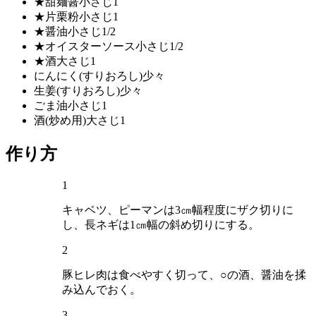
★甜麺醤
小さじ1
★片栗粉
小さじ1
★醤油
小さじ1/2
★オイスターソース
小さじ1/2
★酒
大さじ1
にんにく(すりおろし)
少々
生姜(すりおろし)
少々
ごま油
小さじ1
酒(炒め用)
大さじ1
作り方
1
キャベツ、ピーマンは3㎝幅程度にザク切りに
し、長ネギは1㎝幅の斜め切りにする。
2
豚ヒレ肉は食べやすく切って、○の酒、醤油を揉
み込んでおく。
3