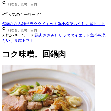
\
人気のキーワード
/
鶏肉
ささみ
鮭
サラダ
ダイエット
魚
小松菜
もやし
豆腐
トマト
人気のキーワード:
鶏肉
ささみ
鮭
サラダ
ダイエット
魚
小松菜
もやし
豆腐
トマト
コク味噌。回鍋肉