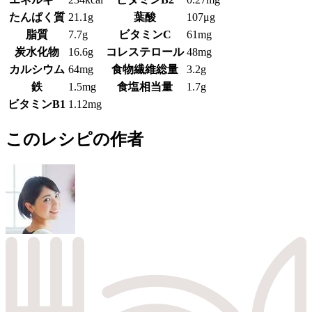
たんぱく質
21.1g
葉酸
107μg
脂質
7.7g
ビタミンC
61mg
炭水化物
16.6g
コレステロール
48mg
カルシウム
64mg
食物繊維総量
3.2g
鉄
1.5mg
食塩相当量
1.7g
ビタミンB1
1.12mg
このレシピの作者