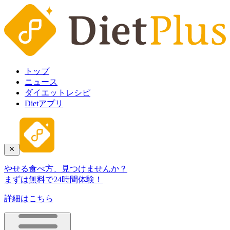
トップ
ニュース
ダイエットレシピ
Dietアプリ
やせる食べ方、見つけませんか？
まずは無料で24時間体験！
詳細はこちら