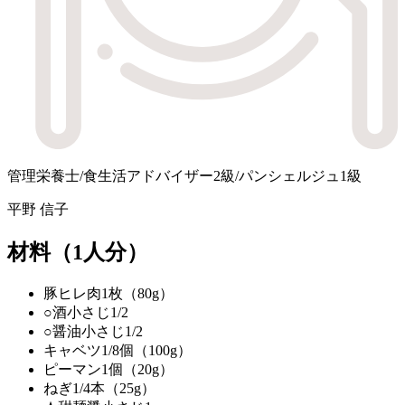
管理栄養士/食生活アドバイザー2級/パンシェルジュ1級
平野 信子
材料
（1人分）
豚ヒレ肉
1枚（80g）
○酒
小さじ1/2
○醤油
小さじ1/2
キャベツ
1/8個（100g）
ピーマン
1個（20g）
ねぎ
1/4本（25g）