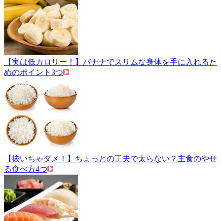
【実は低カロリー！】バナナでスリムな身体を手に入れるた
めのポイント3つ
【抜いちゃダメ！】ちょっとの工夫で太らない？主食のやせ
る食べ方4つ