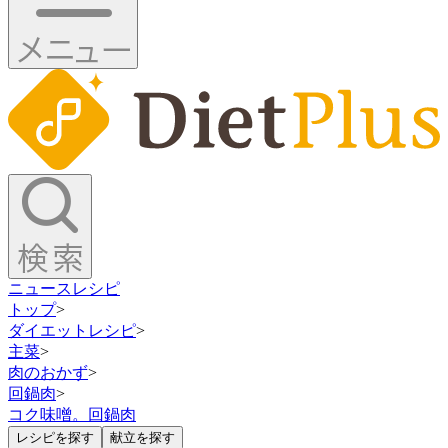
ニュース
レシピ
トップ
>
ダイエットレシピ
>
主菜
>
肉のおかず
>
回鍋肉
>
コク味噌。回鍋肉
レシピを探す
献立を探す