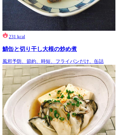
231
kcal
鯖缶と切り干し大根の炒め煮
風邪予防、節約、時短、フライパンだけ、缶詰