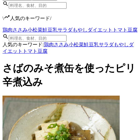
\
人気のキーワード
/
鶏肉
ささみ
小松菜
鮭
豆乳
サラダ
もやし
ダイエット
トマト
豆腐
人気のキーワード:
鶏肉
ささみ
小松菜
鮭
豆乳
サラダ
もやし
ダ
イエット
トマト
豆腐
さばのみそ煮缶を使ったピリ
辛煮込み