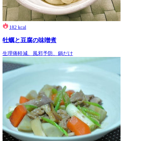
182
kcal
牡蠣と豆腐の味噌煮
生理痛軽減、風邪予防、鍋だけ