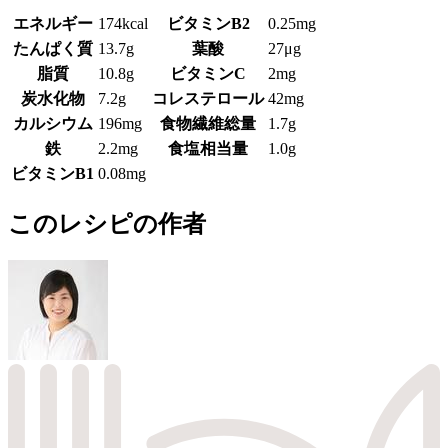
エネルギー
174kcal
ビタミンB2
0.25mg
たんぱく質
13.7g
葉酸
27μg
脂質
10.8g
ビタミンC
2mg
炭水化物
7.2g
コレステロール
42mg
カルシウム
196mg
食物繊維総量
1.7g
鉄
2.2mg
食塩相当量
1.0g
ビタミンB1
0.08mg
このレシピの作者