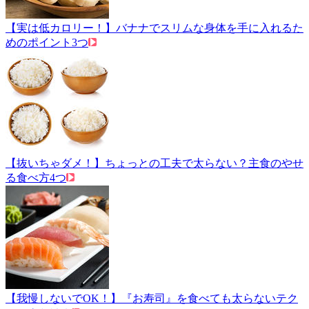
【実は低カロリー！】バナナでスリムな身体を手に入れるた
めのポイント3つ
【抜いちゃダメ！】ちょっとの工夫で太らない？主食のやせ
る食べ方4つ
【我慢しないでOK！】『お寿司』を食べても太らないテク