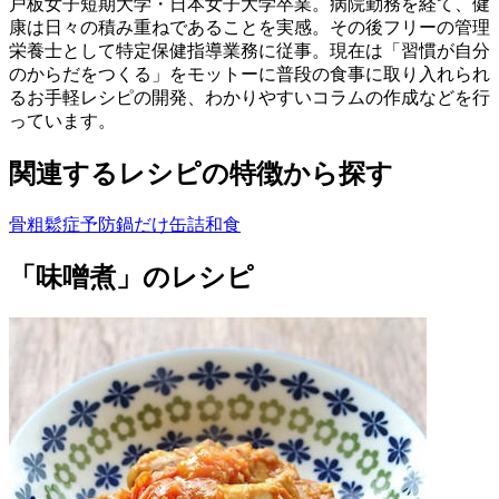
戸板女子短期大学・日本女子大学卒業。病院勤務を経て、健
康は日々の積み重ねであることを実感。その後フリーの管理
栄養士として特定保健指導業務に従事。現在は「習慣が自分
のからだをつくる」をモットーに普段の食事に取り入れられ
るお手軽レシピの開発、わかりやすいコラムの作成などを行
っています。
関連するレシピの特徴から探す
骨粗鬆症予防
鍋だけ
缶詰
和食
「味噌煮」のレシピ