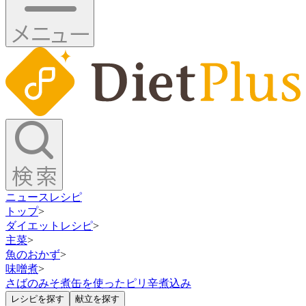
ニュース
レシピ
トップ
>
ダイエットレシピ
>
主菜
>
魚のおかず
>
味噌煮
>
さばのみそ煮缶を使ったピリ辛煮込み
レシピを探す
献立を探す