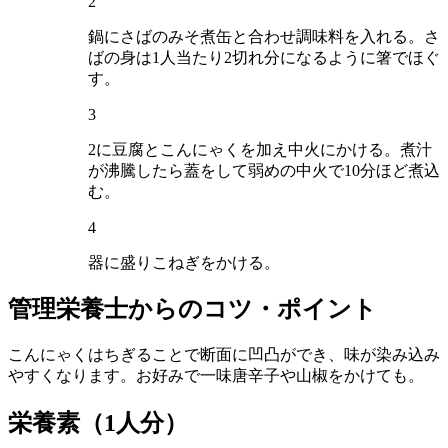
2
鍋にさばのみそ煮缶と合わせ調味料を入れる。さ
ばの身は1人当たり2切れ分になるように箸でほぐ
す。
3
2に豆腐とこんにゃくを加え中火にかける。煮汁
が沸騰したら蓋をして弱めの中火で10分ほど煮込
む。
4
器に盛りこねぎをかける。
管理栄養士からのコツ・ポイント
こんにゃくはちぎることで断面に凹凸ができ、味が染み込み
やすくなります。お好みで一味唐辛子や山椒をかけても。
栄養素
（1人分）