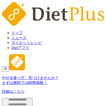
トップ
ニュース
ダイエットレシピ
Dietアプリ
やせる食べ方、見つけませんか？
まずは無料で24時間体験！
詳細はこちら