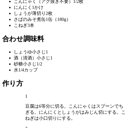
こんにゃく（アク抜き不要）
1/2枚
にんにく
1かけ
しょうが
薄切り2枚
さばのみそ煮缶
1缶（180g）
こねぎ
3本
合わせ調味料
しょうゆ
小さじ1
酒（清酒）
小さじ1
砂糖
小さじ1/2
水
1/4カップ
作り方
1
豆腐は6等分に切る。こんにゃくはスプーンでち
ぎる。にんにくとしょうがはみじん切にする。こ
ねぎは小口切りにする。