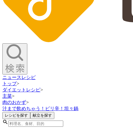
ニュース
レシピ
トップ
>
ダイエットレシピ
>
主菜
>
肉のおかず
>
汁まで飲めちゃう！ピリ辛！坦々鍋
レシピを探す
献立を探す