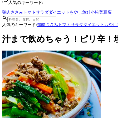
\
人気のキーワード
/
鶏肉
ささみ
トマト
サラダ
ダイエット
もやし
魚
鮭
小松菜
豆腐
人気のキーワード:
鶏肉
ささみ
トマト
サラダ
ダイエット
もやし
汁まで飲めちゃう！ピリ辛！