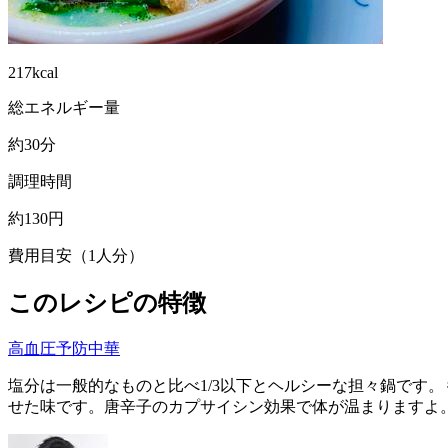
217kcal
総エネルギー量
約30分
調理時間
約130円
費用目安（1人分）
このレシピの特徴
高血圧予防
中華
塩分は一般的なものと比べ1/3以下とヘルシーな担々鍋です
せた味です。唐辛子のカプサイシン効果で体が温まりますよ